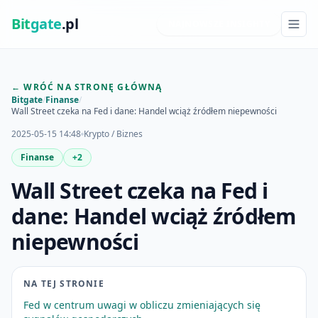
Bit
gate
.pl
NAJNOWSZE INSIGHTY
← WRÓĆ NA STRONĘ GŁÓWNĄ
Bitgate
/
Finanse
/
Wall Street czeka na Fed i dane: Handel wciąż źródłem niepewności
2025-05-15 14:48
Krypto / Biznes
Finanse
+2
Wall Street czeka na Fed i
dane: Handel wciąż źródłem
niepewności
NA TEJ STRONIE
Fed w centrum uwagi w obliczu zmieniających się