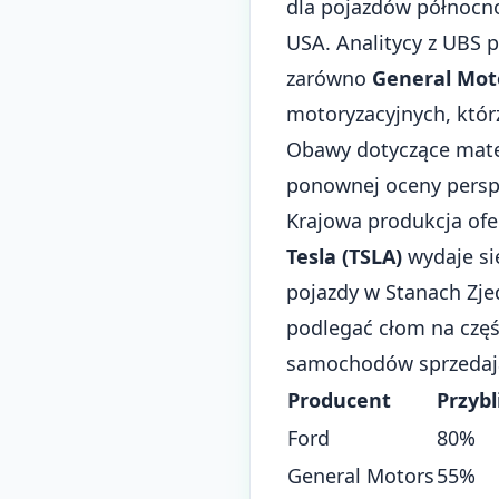
dla pojazdów północ
USA. Analitycy z UBS 
zarówno
General Mot
motoryzacyjnych, któ
Obawy dotyczące mater
ponownej oceny persp
Krajowa produkcja of
Tesla (TSLA)
wydaje si
pojazdy w Stanach Zj
podlegać cłom na częś
samochodów sprzedaj
Producent
Przyb
Ford
80%
General Motors
55%