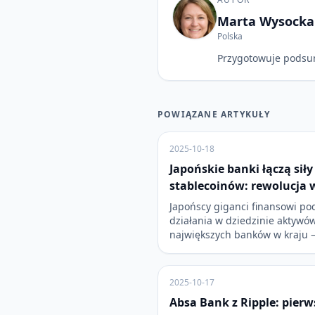
Marta Wysocka
Polska
Przygotowuje podsu
POWIĄZANE ARTYKUŁY
2025-10-18
Japońskie banki łączą sił
stablecoinów: rewolucja 
Japońscy giganci finansowi p
działania w dziedzinie aktywów
największych banków w kraju 
2025-10-17
Absa Bank z Ripple: pier