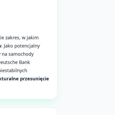
e zakres, w jakim
w
. Jako potencjalny
ów na samochody
Deutsche Bank
niestabilnych
kturalne przesunięcie