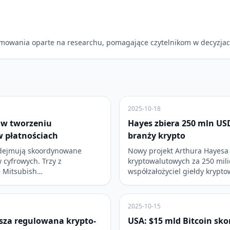
mowania oparte na researchu, pomagające czytelnikom w decyzjac
2025-10-18
y w tworzeniu
Hayes zbiera 250 mln USD
w płatnościach
branży krypto
odejmują skoordynowane
Nowy projekt Arthura Hayesa 
 cyfrowych. Trzy z
kryptowalutowych za 250 mil
– Mitsubish…
współzałożyciel giełdy krypt
2025-10-15
wsza regulowana krypto-
USA: $15 mld Bitcoin sk