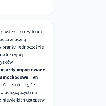
apowiedzi prezydenta
wadza znaczną
w branży, jednocześnie
rodukcyjnej.
zysków
 pojazdy importowane
 samochodowe
. Ten
. Oczekuje się, że
u polegających na
 niewielkich ustępstw