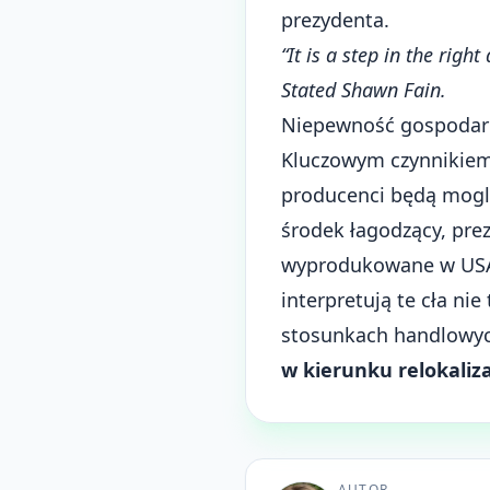
prezydenta.
“It is a step in the right
Stated Shawn Fain.
Niepewność gospodarc
Kluczowym czynnikiem 
producenci będą mog
środek łagodzący, pre
wyprodukowane w USA 
interpretują te cła ni
stosunkach handlowych
w kierunku relokaliz
AUTOR