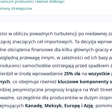
raniczni producenci również dotknięci
miany strategiczne
stoi w obliczu poważnych turbulencji po niedawnej z
zącej znaczących ceł importowych. Ta decyzja wpro
lne obciążenia finansowe dla kilku głównych graczy 
 względną przewagę innym, w zależności od ich bazy p
roducenci samochodów ostrzegają przed spadkiem 
ierdził w środę wprowadzenie
25% cła
na
wszystkie
nych
, co obejmuje również
kluczowe komponenty
rdziej pesymistyczne prognozy krążące na Wall Street
ważne, szczególnie dla producentów w dużym stopni
bejmujących
Kanadę, Meksyk, Europę i Azję
, pomimo