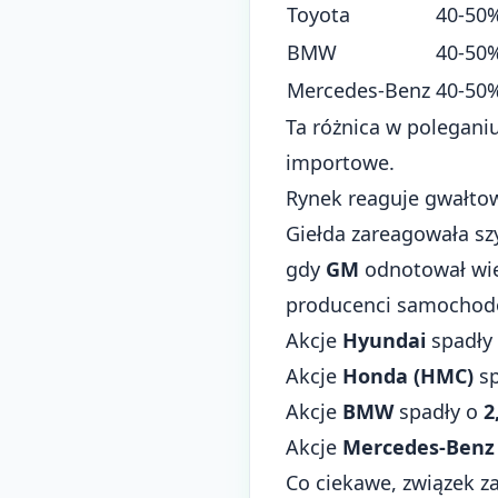
Toyota
40-50
BMW
40-50
Mercedes-Benz
40-50
Ta różnica w polegani
importowe.
Rynek reaguje gwałtow
Giełda zareagowała sz
gdy
GM
odnotował wi
producenci samochodó
Akcje
Hyundai
spadły
Akcje
Honda (HMC)
sp
Akcje
BMW
spadły o
2
Akcje
Mercedes-Benz
Co ciekawe, związek z