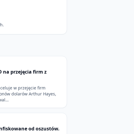
h.
 na przejęcia firm z
celuje w przejęcie firm
ionów dolarów Arthur Hayes,
owal…
onfiskowane od oszustów.