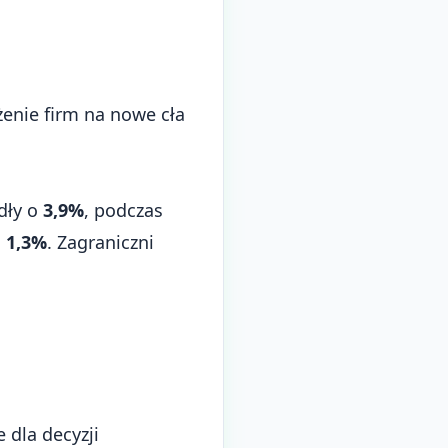
żenie firm na nowe cła
dły o
3,9%
, podczas
o
1,3%
. Zagraniczni
 dla decyzji