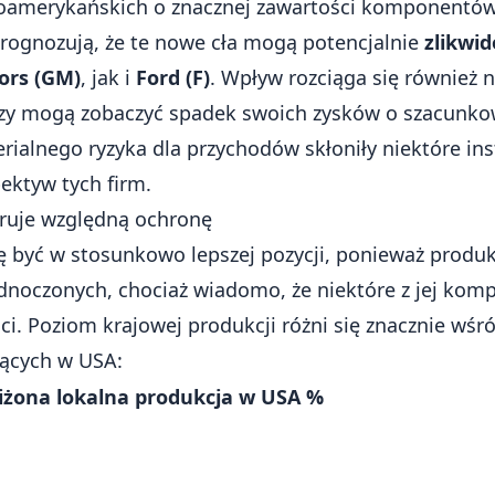
noamerykańskich o znacznej zawartości komponent
prognozują, że te nowe cła mogą potencjalnie
zlikwi
ors (GM)
, jak i
Ford (F)
. Wpływ rozciąga się również
rzy mogą zobaczyć spadek swoich zysków o szacunk
ialnego ryzyka dla przychodów skłoniły niektóre ins
ektyw tych firm.
eruje względną ochronę
ę być w stosunkowo lepszej pozycji, ponieważ produk
ednoczonych, chociaż wiadomo, że niektóre z jej k
ci. Poziom krajowej produkcji różni się znacznie wś
ących w USA:
liżona lokalna produkcja w USA %