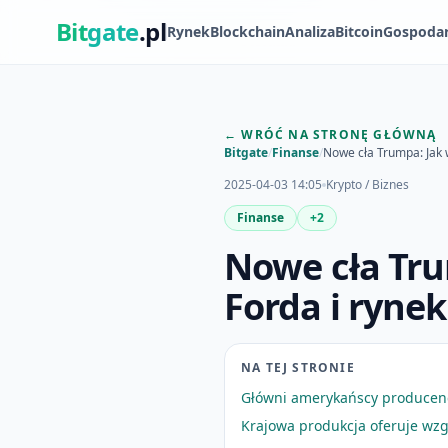
Bit
gate
.pl
Rynek
Blockchain
Analiza
Bitcoin
Gospoda
← WRÓĆ NA STRONĘ GŁÓWNĄ
Bitgate
/
Finanse
/
Nowe cła Trumpa: Jak 
2025-04-03 14:05
Krypto / Biznes
Finanse
+2
Nowe cła Tru
Forda i ryne
NA TEJ STRONIE
Główni amerykańscy producen
Krajowa produkcja oferuje wz