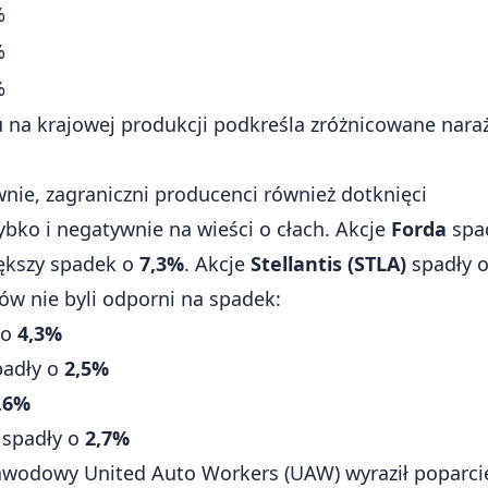
%
%
%
u na krajowej produkcji podkreśla zróżnicowane nara
nie, zagraniczni producenci również dotknięci
ybko i negatywnie na wieści o cłach. Akcje
Forda
spa
ększy spadek o
7,3%
. Akcje
Stellantis (STLA)
spadły 
w nie byli odporni na spadek:
 o
4,3%
adły o
2,5%
,6%
spadły o
2,7%
awodowy United Auto Workers (UAW) wyraził poparcie