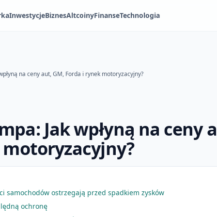
rka
Inwestycje
Biznes
Altcoiny
Finanse
Technologia
wpłyną na ceny aut, GM, Forda i rynek motoryzacyjny?
mpa: Jak wpłyną na ceny a
k motoryzacyjny?
ci samochodów ostrzegają przed spadkiem zysków
ględną ochronę