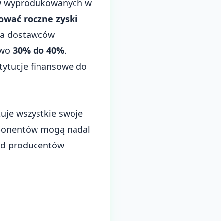
ów wyprodukowanych w
dować roczne zyski
 na dostawców
owo
30% do 40%
.
tytucje finansowe do
uje wszystkie swoje
omponentów mogą nadal
ród producentów