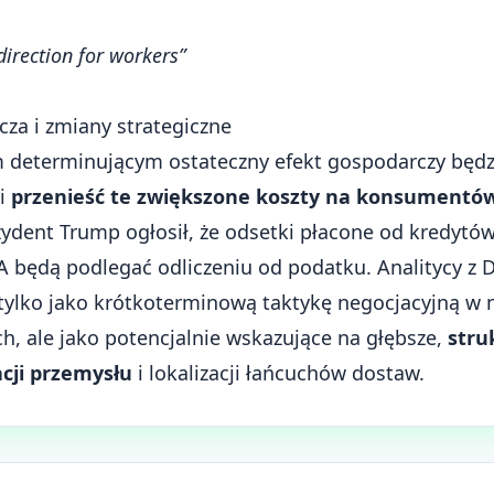
 direction for workers”
za i zmiany strategiczne
determinującym ostateczny efekt gospodarczy będzi
li
przenieść te zwiększone koszty na konsumentó
zydent Trump ogłosił, że odsetki płacone od kredyt
będą podlegać odliczeniu od podatku. Analitycy z 
e tylko jako krótkoterminową taktykę negocjacyjną w 
, ale jako potencjalnie wskazujące na głębsze,
stru
acji przemysłu
i lokalizacji łańcuchów dostaw.