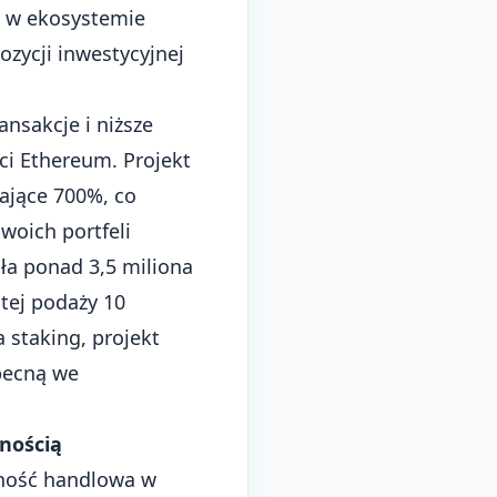
ą w ekosystemie
ozycji inwestycyjnej
ansakcje i niższe
ci Ethereum. Projekt
zające 700%, co
woich portfeli
ła ponad 3,5 miliona
tej podaży 10
 staking, projekt
becną we
nością
wność handlowa w