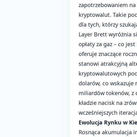
zapotrzebowaniem na 
kryptowalut. Takie pod
dla tych, którzy szuka
Layer Brett wyróżnia s
opłaty za gaz – co je
oferuje znaczące rocz
stanowi atrakcyjną al
kryptowalutowych pod
dolarów, co wskazuje 
miliardów tokenów, z 
kładzie nacisk na zr
wcześniejszych itera
Ewolucja Rynku w K
Rosnąca akumulacja in