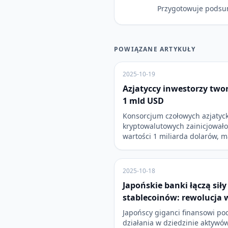
Przygotowuje podsu
POWIĄZANE ARTYKUŁY
2025-10-19
Azjatyccy inwestorzy two
1 mld USD
Konsorcjum czołowych azjatyc
kryptowalutowych zainicjowało
wartości 1 miliarda dolarów, 
2025-10-18
Japońskie banki łączą sił
stablecoinów: rewolucja 
Japońscy giganci finansowi p
działania w dziedzinie aktywów