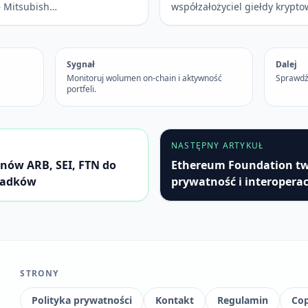
– Mitsubish…
współzałożyciel giełdy krypt
Sygnał
Dalej
Monitoruj wolumen on-chain i aktywność
Sprawdź
portfeli.
NASTĘPNY ARTYKUŁ
nów ARB, SEI, FTN do
Ethereum Foundation tw
padków
prywatność i interoperac
STRONY
Polityka prywatności
Kontakt
Regulamin
Cop