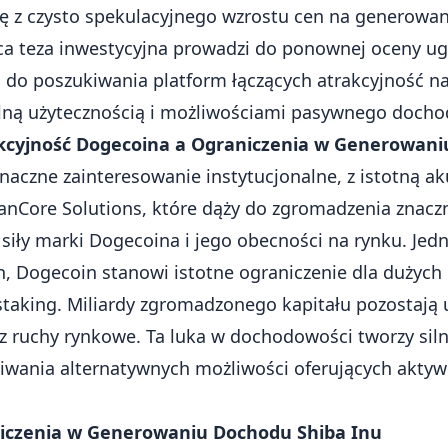
ę z czysto spekulacyjnego wzrostu cen na generow
ca teza inwestycyjna prowadzi do ponownej oceny 
do poszukiwania platform łączących atrakcyjność n
lną użytecznością i możliwościami pasywnego docho
akcyjność Dogecoina a Ograniczenia w Generowan
aczne zainteresowanie instytucjonalne, z istotną ak
eanCore Solutions, które dąży do zgromadzenia znac
 siły marki Dogecoina i jego obecności na rynku. Je
n, Dogecoin stanowi istotne ograniczenie dla dużych 
taking. Miliardy zgromadzonego kapitału pozostają 
ez ruchy rynkowe. Ta luka w dochodowości tworzy siln
wania alternatywnych możliwości oferujących aktywn
niczenia w Generowaniu Dochodu Shiba Inu