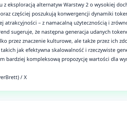
iu z eksploracją alternatyw Warstwy 2 o wysokiej doc
 coraz częściej poszukują konwergencji dynamiki t
ej atrakcyjności – z namacalną użytecznością i zr
rend sugeruje, że następna generacja udanych to
lko przez znaczenie kulturowe, ale także przez ich z
, takich jak efektywna skalowalność i rzeczywiste g
m bardziej kompleksową propozycję wartości dla wy
erBrett) / X