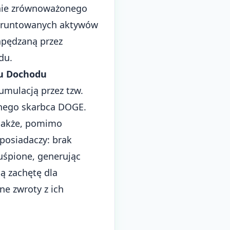
anie zrównoważonego
ugruntowanych aktywów
apędzaną przez
du.
iu Dochodu
umulacją przez tzw.
znego skarbca DOGE.
dnakże, pomimo
posiadaczy: brak
uśpione, generując
ą zachętę dla
e zwroty z ich