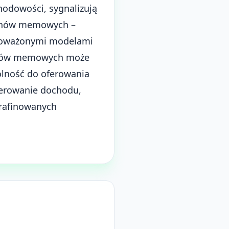
hodowości, sygnalizują
okenów memowych –
ównoważonymi modelami
kenów memowych może
dolność do oferowania
enerowanie dochodu,
rafinowanych