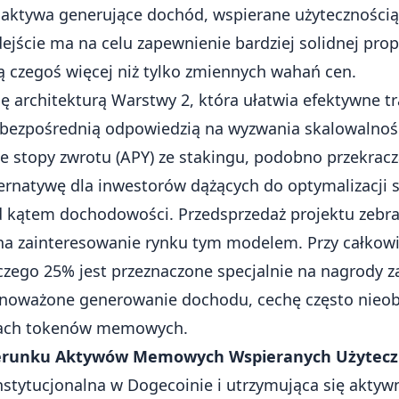
aktywa generujące dochód, wspierane użyteczności
ejście ma na celu zapewnienie bardziej solidnej prop
ją czegoś więcej niż tylko zmiennych wahań cen.
ię architekturą Warstwy 2, która ułatwia efektywne tr
st bezpośrednią odpowiedzią na wyzwania skalowalnoś
ne stopy zwrotu (APY) ze stakingu, podobno przekrac
ternatywę dla inwestorów dążących do optymalizacji s
 kątem dochodowości. Przedsprzedaż projektu zebra
na zainteresowanie rynku tym modelem. Przy całkowi
czego 25% jest przeznaczone specjalnie na nagrody za
ównoważone generowanie dochodu, cechę często nieo
cjach tokenów memowych.
ierunku Aktywów Memowych Wspieranych Użytecz
stytucjonalna w Dogecoinie i utrzymująca się akty