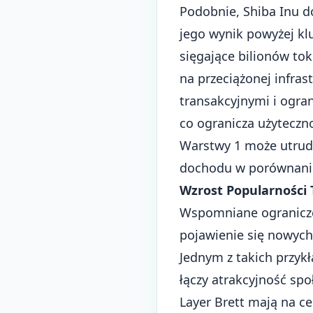
Podobnie,
Shiba Inu
do
jego wynik powyżej k
sięgające bilionów to
na przeciążonej infra
transakcyjnymi i ogr
co ogranicza użyteczn
Warstwy 1 może utrudn
dochodu w porównaniu
Wzrost Popularności
Wspomniane ogranicze
pojawienie się nowych
Jednym z takich przyk
łączy atrakcyjność spo
Layer Brett mają na c