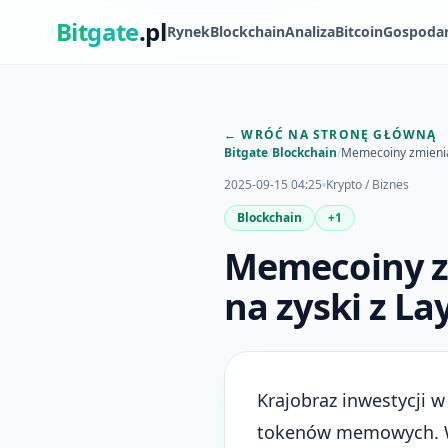
Bit
gate
.pl
Rynek
Blockchain
Analiza
Bitcoin
Gospoda
← WRÓĆ NA STRONĘ GŁÓWNĄ
Bitgate
/
Blockchain
/
Memecoiny zmieniaj
2025-09-15 04:25
Krypto / Biznes
Blockchain
+1
Memecoiny zm
na zyski z Lay
Krajobraz inwestycji w
tokenów memowych. Wyr