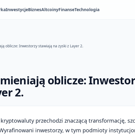
rka
Inwestycje
Biznes
Altcoiny
Finanse
Technologia
ą oblicze: Inwestorzy stawiają na zyski z Layer 2.
ieniają oblicze: Inwestor
er 2.
 kryptowaluty przechodzi znaczącą transformację, sz
afinowani inwestorzy, w tym podmioty instytucjona