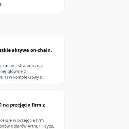
h.
tkie aktywa on-chain,
 zmianę strategiczną,
onej głównie z
NFT) w kompleksowy r…
 na przejęcia firm z
celuje w przejęcie firm
ionów dolarów Arthur Hayes,