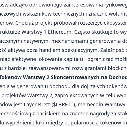
świadczyło odnowionego zainteresowania rynkoweg
luczowych wskaźników technicznych i znaczne wolu
kenów. Chociaż projekt próbował rozszerzyć ekosyste
strukturze Warstwy 1 Ethereum. Często skutkuje to w
aniczonymi natywnymi mechanizmami generowania do
ość aktywa poza handlem spekulacyjnym. Zależność o
iać efektywne lokowanie kapitału i ograniczać moż
 z bardziej zaawansowanymi rozwiązaniami blockch
 Tokenów Warstwy 2 Skoncentrowanych na Dochod
nia w generowaniu dochodu dla dojrzałych tokenó
 projektów Warstwy 2, zaprojektowanych w celu wypeł
ładów jest
Layer Brett ($LBRETT)
, memecoin Warstwy 
łecznościową z naciskiem na znaczne nagrody za staki
elu wypełnienie luki między popularnością tokenów