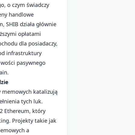
o, o czym świadczy
meny handlowe
m, SHIB działa głównie
yższymi opłatami
chodu dla posiadaczy,
d infrastruktury
liwości pasywnego
ain.
zie
w memowych katalizują
nienia tych luk.
2 Ethereum, który
ng. Projekty takie jak
 memowych a