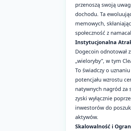
przenoszą swoją uwag
dochodu. Ta ewoluują
memowych, skłaniając 
społeczność z namaca
Instytucjonalna Atr
Dogecoin odnotował zn
„wieloryby”, w tym Cl
To świadczy o uznaniu
potencjału wzrostu ce
natywnych nagród za s
zyski wyłącznie poprz
inwestorów do poszuki
aktywów.
Skalowalność i Ogra