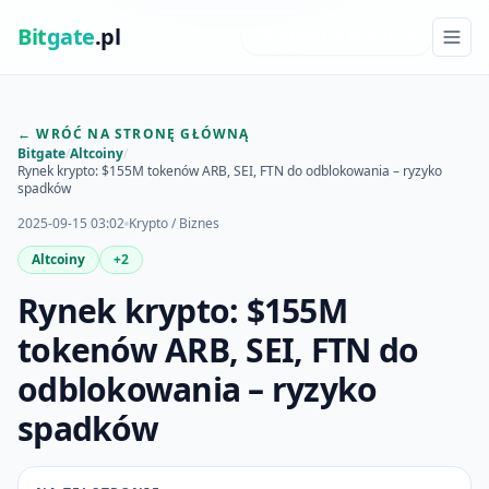
Bit
gate
.pl
NAJNOWSZE INSIGHTY
← WRÓĆ NA STRONĘ GŁÓWNĄ
Bitgate
/
Altcoiny
/
Rynek krypto: $155M tokenów ARB, SEI, FTN do odblokowania – ryzyko
spadków
2025-09-15 03:02
Krypto / Biznes
Altcoiny
+2
Rynek krypto: $155M
tokenów ARB, SEI, FTN do
odblokowania – ryzyko
spadków