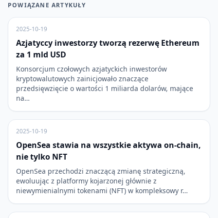
POWIĄZANE ARTYKUŁY
2025-10-19
Azjatyccy inwestorzy tworzą rezerwę Ethereum
za 1 mld USD
Konsorcjum czołowych azjatyckich inwestorów
kryptowalutowych zainicjowało znaczące
przedsięwzięcie o wartości 1 miliarda dolarów, mające
na…
2025-10-19
OpenSea stawia na wszystkie aktywa on-chain,
nie tylko NFT
OpenSea przechodzi znaczącą zmianę strategiczną,
ewoluując z platformy kojarzonej głównie z
niewymienialnymi tokenami (NFT) w kompleksowy r…