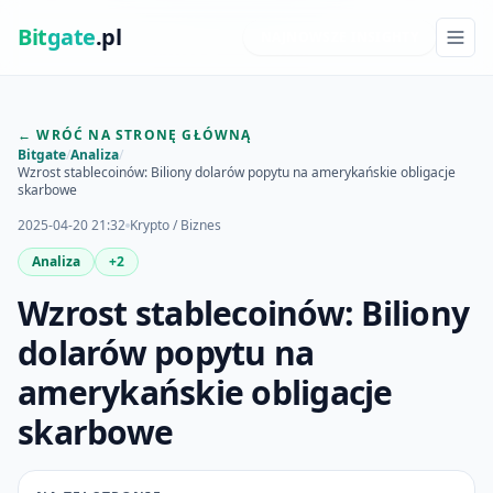
Bit
gate
.pl
NAJNOWSZE INSIGHTY
← WRÓĆ NA STRONĘ GŁÓWNĄ
Bitgate
/
Analiza
/
Wzrost stablecoinów: Biliony dolarów popytu na amerykańskie obligacje
skarbowe
2025-04-20 21:32
Krypto / Biznes
Analiza
+2
Wzrost stablecoinów: Biliony
dolarów popytu na
amerykańskie obligacje
skarbowe