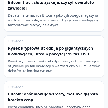
Bitcoin traci, złoto zyskuje: czy cyfrowe złoto
zawiodło?
Debata na temat roli Bitcoina jako cyfrowego magazynu
wartości powróciła, a ostatnie ruchy rynkowe wydają się
faworyzować tradycyjne aktywa…
2025-10-14
Rynek kryptowalut odbija po gigantycznych
likwidacjach, Bitcoin powyżej 115 tys. USD
Rynek kryptowalut wykazał odporność, notując znaczące
ożywienie po fali likwidacji o wartości około 19 miliardów
dolarów. Ta korekta rynkow…
2025-10-14
Bitcoin: opór blokuje wzrosty, możliwa głębsza
korekta ceny
Bycza dynamika Bitcoina napotyka uporczywy opór,