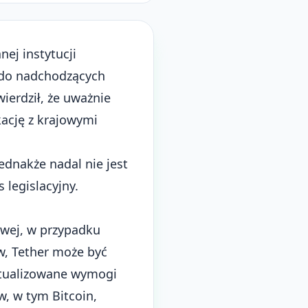
ej instytucji
ę do nadchodzących
ierdził, że uważnie
kację z krajowymi
ednakże nadal nie jest
 legislacyjny.
owej, w przypadku
w, Tether może być
ktualizowane wymogi
w, w tym Bitcoin,