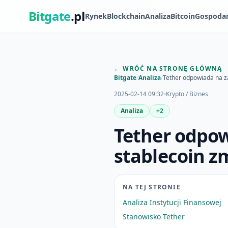
Bit
gate
.pl
Rynek
Blockchain
Analiza
Bitcoin
Gospoda
← WRÓĆ NA STRONĘ GŁÓWNĄ
Bitgate
/
Analiza
/
Tether odpowiada na za
2025-02-14 09:32
Krypto / Biznes
Analiza
+2
Tether odpow
stablecoin z
NA TEJ STRONIE
Analiza Instytucji Finansowej
Stanowisko Tether