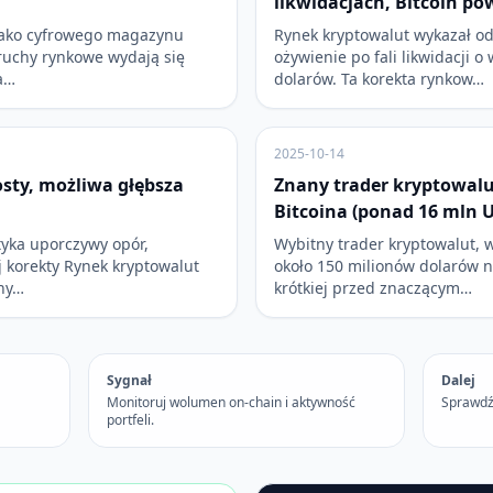
likwidacjach, Bitcoin po
 jako cyfrowego magazynu
Rynek kryptowalut wykazał o
 ruchy rynkowe wydają się
ożywienie po fali likwidacji o
a…
dolarów. Ta korekta rynkow…
2025-10-14
osty, możliwa głębsza
Znany trader kryptowalu
Bitcoina (ponad 16 mln 
yka uporczywy opór,
Wybitny trader kryptowalut, 
j korekty Rynek kryptowalut
około 150 milionów dolarów 
zny…
krótkiej przed znaczącym…
Sygnał
Dalej
Monitoruj wolumen on-chain i aktywność
Sprawdź
portfeli.