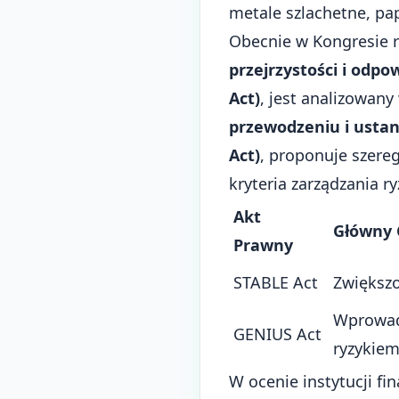
metale szlachetne, pap
Obecnie w Kongresie r
przejrzystości i odpo
Act)
, jest analizowan
przewodzeniu i usta
Act)
, proponuje szereg
kryteria zarządzania 
Akt
Główny 
Prawny
STABLE Act
Zwiększo
Wprowadz
GENIUS Act
ryzykiem
W ocenie instytucji f