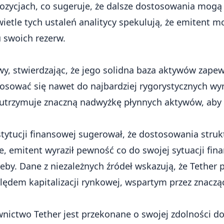
ozycjach, co sugeruje, że dalsze dostosowania mogą
wietle tych ustaleń analitycy spekulują, że emitent 
u swoich rezerw.
wy, stwierdzając, że jego solidna baza aktywów zape
tosować się nawet do najbardziej rygorystycznych w
e utrzymuje znaczną nadwyżkę płynnych aktywów, aby
stytucji finansowej sugerował, że dostosowania struk
, emitent wyraził pewność co do swojej sytuacji fin
zeby. Dane z niezależnych źródeł wskazują, że Tether
ędem kapitalizacji rynkowej, wspartym przez znaczą
ictwo Tether jest przekonane o swojej zdolności d