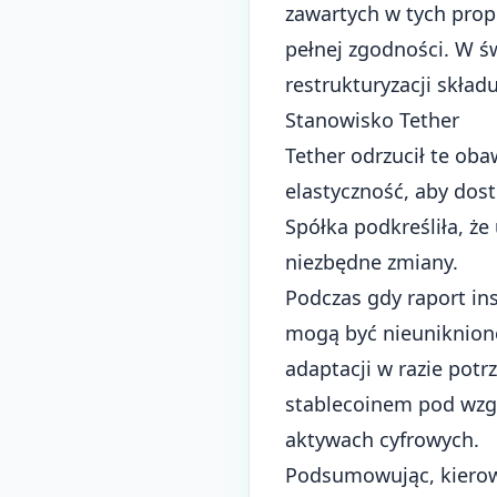
zawartych w tych prop
pełnej zgodności. W ś
restrukturyzacji skład
Stanowisko Tether
Tether odrzucił te oba
elastyczność, aby dos
Spółka podkreśliła, ż
niezbędne zmiany.
Podczas gdy raport in
mogą być nieuniknione
adaptacji w razie potr
stablecoinem pod wzgl
aktywach cyfrowych.
Podsumowując, kierown