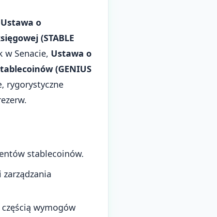
,
Ustawa o
księgowej (STABLE
k w Senacie,
Ustawa o
stablecoinów (GENIUS
e, rygorystyczne
rezerw.
tentów stablecoinów.
i zarządzania
 z częścią wymogów