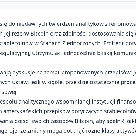
 się do niedawnych twierdzeń analityków z renomowan
h jej rezerw Bitcoin oraz zdolności dostosowania si
 stablecoinów w Stanach Zjednoczonych. Emitent potw
 regulacyjnej, utrzymując jednocześnie bliską komuni
trwają dyskusje na temat proponowanych przepisów; j
ych ustaw, jeśli w ogóle, przejdzie ostatecznie proces
ansowej
espołu analitycznego wspomnianej instytucji finans
h amerykańskich przepisów dotyczących stablecoinó
nia części swoich zasobów Bitcoin, aby spełnić za
sugeruje, że zmiany mogą dotknąć różne klasy aktywó