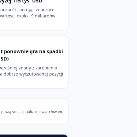
wyżej 115 tys. USD
dporność, notując znaczące
 wartości około 19 miliardów
t ponownie gra na spadki
USD)
wcześniej znany z zarobienia
na dobrze wyczutowanej pozycji
 powiązane aktualizacje w archiwum.