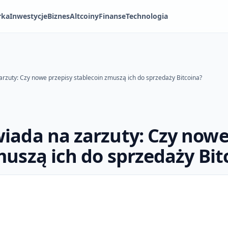
rka
Inwestycje
Biznes
Altcoiny
Finanse
Technologia
rzuty: Czy nowe przepisy stablecoin zmuszą ich do sprzedaży Bitcoina?
iada na zarzuty: Czy nowe
muszą ich do sprzedaży Bit