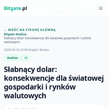
Bit
gate
.pl
NAJNOWSZE INSIGHTY
← WRÓĆ NA STRONĘ GŁÓWNĄ
Bitgate
/
Analiza
/
Słabnący dolar: konsekwencje dla światowej gospodarki i rynków
walutowych
2025-04-16 22:30
Krypto / Biznes
Analiza
+2
Słabnący dolar:
konsekwencje dla światowej
gospodarki i rynków
walutowych