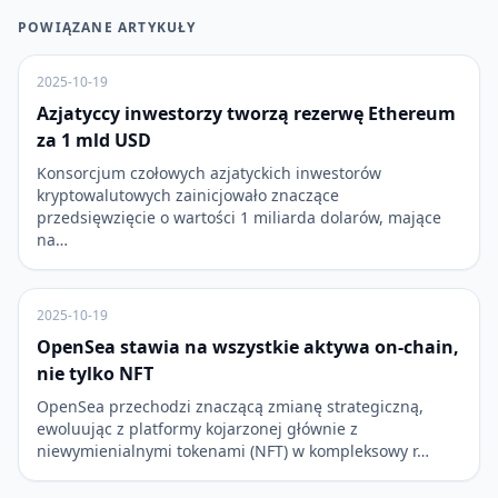
POWIĄZANE ARTYKUŁY
2025-10-19
Azjatyccy inwestorzy tworzą rezerwę Ethereum
za 1 mld USD
Konsorcjum czołowych azjatyckich inwestorów
kryptowalutowych zainicjowało znaczące
przedsięwzięcie o wartości 1 miliarda dolarów, mające
na…
2025-10-19
OpenSea stawia na wszystkie aktywa on-chain,
nie tylko NFT
OpenSea przechodzi znaczącą zmianę strategiczną,
ewoluując z platformy kojarzonej głównie z
niewymienialnymi tokenami (NFT) w kompleksowy r…