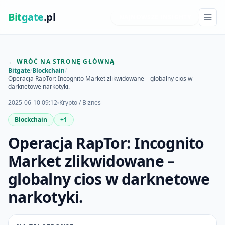
Bit
gate
.pl
NAJNOWSZE INSIGHTY
← WRÓĆ NA STRONĘ GŁÓWNĄ
Bitgate
/
Blockchain
/
Operacja RapTor: Incognito Market zlikwidowane – globalny cios w
darknetowe narkotyki.
2025-06-10 09:12
Krypto / Biznes
Blockchain
+1
Operacja RapTor: Incognito
Market zlikwidowane –
globalny cios w darknetowe
narkotyki.