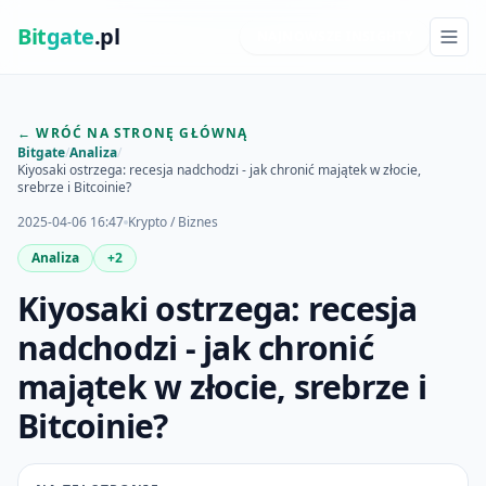
Bit
gate
.pl
NAJNOWSZE INSIGHTY
← WRÓĆ NA STRONĘ GŁÓWNĄ
Bitgate
/
Analiza
/
Kiyosaki ostrzega: recesja nadchodzi - jak chronić majątek w złocie,
srebrze i Bitcoinie?
2025-04-06 16:47
Krypto / Biznes
Analiza
+2
Kiyosaki ostrzega: recesja
nadchodzi - jak chronić
majątek w złocie, srebrze i
Bitcoinie?