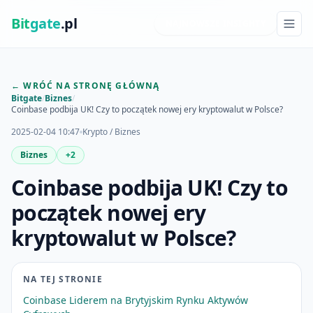
Bit
gate
.pl
NAJNOWSZE INSIGHTY
← WRÓĆ NA STRONĘ GŁÓWNĄ
Bitgate
/
Biznes
/
Coinbase podbija UK! Czy to początek nowej ery kryptowalut w Polsce?
2025-02-04 10:47
Krypto / Biznes
Biznes
+2
Coinbase podbija UK! Czy to
początek nowej ery
kryptowalut w Polsce?
NA TEJ STRONIE
Coinbase Liderem na Brytyjskim Rynku Aktywów