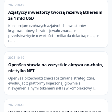
2025-10-19
Azjatyccy inwestorzy tworzą rezerwę Ethereum
za 1 mld USD
Konsorcjum czołowych azjatyckich inwestorów
kryptowalutowych zainicjowało znaczące
przedsięwzięcie o wartości 1 miliarda dolarów, mające
na…
2025-10-19
OpenSea stawia na wszystkie aktywa on-chain,
nie tylko NFT
OpenSea przechodzi znaczącą zmianę strategiczną,
ewoluując z platformy kojarzonej głównie z
niewymienialnymi tokenami (NFT) w kompleksowy r…
2025-10-18