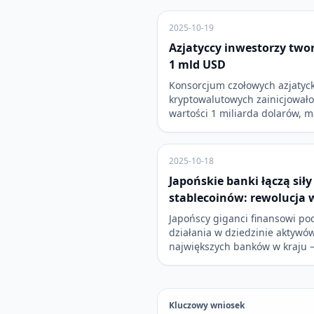
2025-10-19
Azjatyccy inwestorzy two
1 mld USD
Konsorcjum czołowych azjatyc
kryptowalutowych zainicjowało
wartości 1 miliarda dolarów, 
2025-10-18
Japońskie banki łączą sił
stablecoinów: rewolucja 
Japońscy giganci finansowi p
działania w dziedzinie aktywów
największych banków w kraju 
Kluczowy wniosek