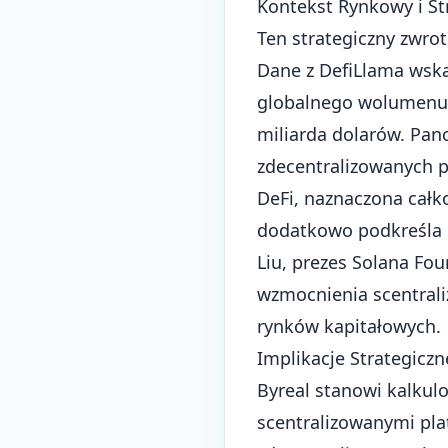
Kontekst Rynkowy i St
Ten strategiczny zwro
Dane z DefiLlama wska
globalnego wolumenu 
miliarda dolarów. Pa
zdecentralizowanych 
DeFi, naznaczona całk
dodatkowo podkreśla s
Liu, prezes Solana Fo
wzmocnienia scentrali
rynków kapitałowych.
Implikacje Strategiczn
Byreal stanowi kalkul
scentralizowanymi pla