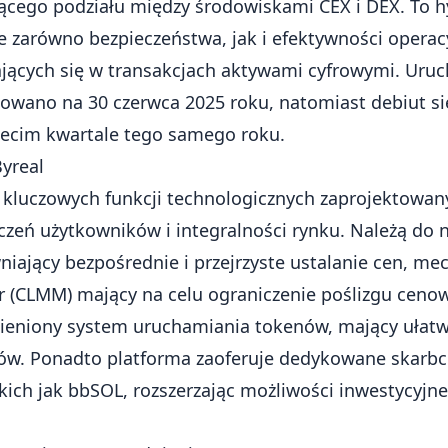
jącego podziału między środowiskami CEX i DEX. To 
e zarówno bezpieczeństwa, jak i efektywności operacy
jących się w transakcjach
aktywami cyfrowymi
. Uruc
nowano na 30 czerwca 2025 roku, natomiast debiut si
zecim kwartale tego samego roku.
yreal
a kluczowych funkcji technologicznych zaprojektowan
czeń użytkowników i integralności rynku. Należą do 
niający bezpośrednie i przejrzyste ustalanie cen, m
r (CLMM) mający na celu ograniczenie poślizgu cenow
ieniony system uruchamiania tokenów, mający ułatw
ów. Ponadto platforma zaoferuje dedykowane skarbc
akich jak bbSOL, rozszerzając możliwości inwestycyj