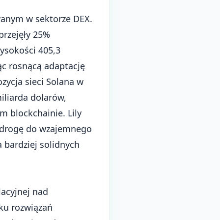
wanym w sektorze DEX.
przejęły 25%
ysokości 405,3
c rosnącą adaptację
ozycja
sieci Solana
w
iliarda dolarów,
 blockchainie. Lily
ko drogę do wzajemnego
 bardziej solidnych
lacyjnej nad
ku rozwiązań