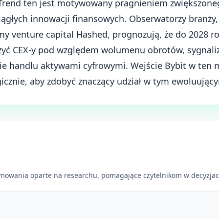
 Trend ten jest motywowany pragnieniem zwiększone
ciągłych innowacji finansowych. Obserwatorzy branży,
rmy venture capital Hashed, prognozują, że do 2028 
szyć CEX-y pod względem wolumenu obrotów, sygnali
e handlu aktywami cyfrowymi. Wejście Bybit w ten
gicznie, aby zdobyć znaczący udział w tym ewoluując
mowania oparte na researchu, pomagające czytelnikom w decyzjac