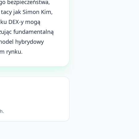
go bezpieczeństwa,
 tacy jak Simon Kim,
roku DEX-y mogą
zując fundamentalną
 model hybrydowy
ym rynku.
h.