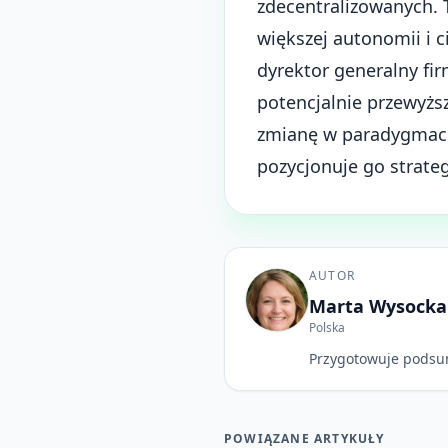
zdecentralizowanych.
większej autonomii i 
dyrektor generalny fi
potencjalnie przewyż
zmianę w paradygmaci
pozycjonuje go strate
AUTOR
Marta Wysocka
Polska
Przygotowuje podsu
POWIĄZANE ARTYKUŁY