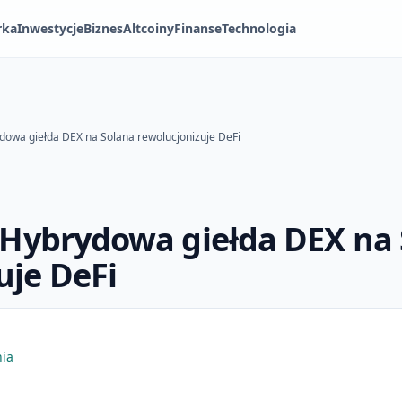
rka
Inwestycje
Biznes
Altcoiny
Finanse
Technologia
ydowa giełda DEX na Solana rewolucjonizuje DeFi
: Hybrydowa giełda DEX na
uje DeFi
ia