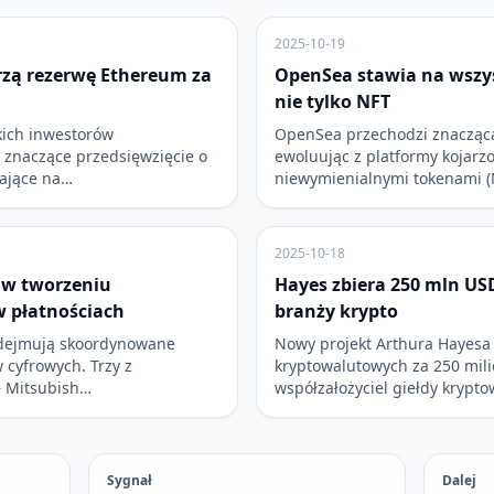
2025-10-19
rzą rezerwę Ethereum za
OpenSea stawia na wszys
nie tylko NFT
kich inwestorów
OpenSea przechodzi znaczącą
 znaczące przedsięwzięcie o
ewoluując z platformy kojarz
mające na…
niewymienialnymi tokenami (
2025-10-18
y w tworzeniu
Hayes zbiera 250 mln USD
w płatnościach
branży krypto
odejmują skoordynowane
Nowy projekt Arthura Hayesa 
 cyfrowych. Trzy z
kryptowalutowych za 250 mil
– Mitsubish…
współzałożyciel giełdy krypt
Sygnał
Dalej