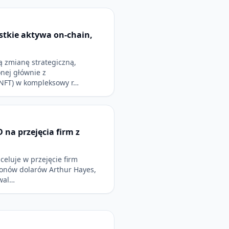
tkie aktywa on-chain,
 zmianę strategiczną,
onej głównie z
NFT) w kompleksowy r…
 na przejęcia firm z
celuje w przejęcie firm
ionów dolarów Arthur Hayes,
owal…