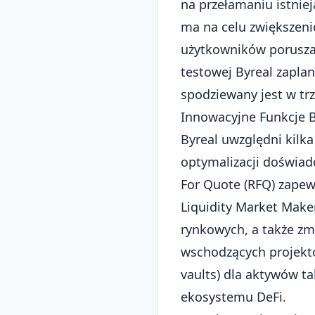
na przełamaniu istnie
ma na celu zwiększeni
użytkowników porusza
testowej Byreal zapla
spodziewany jest w tr
Innowacyjne Funkcje B
Byreal uwzględni kilk
optymalizacji doświad
For Quote (RFQ) zapew
Liquidity Market Make
rynkowych, a także zm
wschodzących projekt
vaults) dla aktywów t
ekosystemu DeFi.