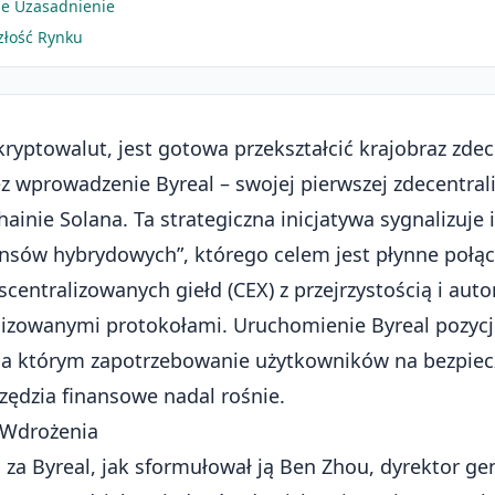
ne Uzasadnienie
szłość Rynku
kryptowalut, jest gotowa przekształcić krajobraz
zdec
 wprowadzenie Byreal – swojej pierwszej zdecentrali
inie Solana. Ta strategiczna inicjatywa sygnalizuje 
nsów hybrydowych”, którego celem jest płynne połąc
scentralizowanych giełd (CEX) z przejrzystością i au
lizowanymi protokołami. Uruchomienie Byreal pozycj
na którym zapotrzebowanie użytkowników na bezpiecz
zędzia finansowe nadal rośnie.
 Wdrożenia
 za Byreal, jak sformułował ją Ben Zhou, dyrektor ge