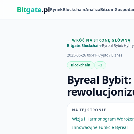
Bit
gate
.pl
Rynek
Blockchain
Analiza
Bitcoin
Gospoda
← WRÓĆ NA STRONĘ GŁÓWNĄ
Bitgate
/
Blockchain
/
Byreal Bybit: Hybr
2025-06-26 09:41
Krypto / Biznes
Blockchain
+2
Byreal Bybit
rewolucjoniz
NA TEJ STRONIE
Wizja i Harmonogram Wdrożen
Innowacyjne Funkcje Byreal