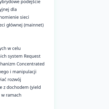
hybrydowe podejście
jnej dla
homienie sieci
eci głównej (mainnet)
ych w celu
nich system Request
echanizm Concentrated
ego i manipulacji
iać rozwój
e z dochodem (yield
ne w ramach