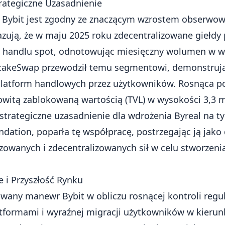
rategiczne Uzasadnienie
t Bybit jest zgodny ze znaczącym wzrostem obserwo
zują, że w maju 2025 roku zdecentralizowane giełdy 
handlu spot, odnotowując miesięczny wolumen w w
ncakeSwap przewodził temu segmentowi, demonstrują
platform handlowych przez użytkowników. Rosnąca p
owitą zablokowaną wartością (TVL) w wysokości 3,3 m
trategiczne uzasadnienie dla wdrożenia Byreal na tym
undation, poparła tę współpracę, postrzegając ją ja
zowanych i zdecentralizowanych sił w celu stworzenia
e i Przyszłość Rynku
owany manewr Bybit w obliczu rosnącej kontroli regu
tformami i wyraźnej migracji użytkowników w kierun