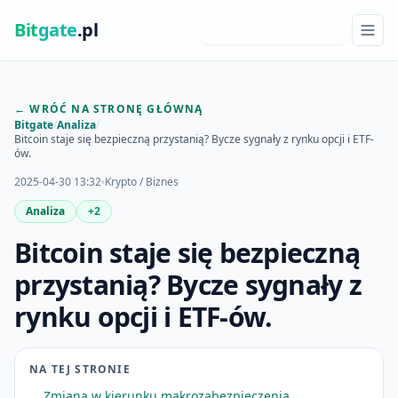
Bit
gate
.pl
NAJNOWSZE INSIGHTY
← WRÓĆ NA STRONĘ GŁÓWNĄ
Bitgate
/
Analiza
/
Bitcoin staje się bezpieczną przystanią? Bycze sygnały z rynku opcji i ETF-
ów.
2025-04-30 13:32
Krypto / Biznes
Analiza
+2
Bitcoin staje się bezpieczną
przystanią? Bycze sygnały z
rynku opcji i ETF-ów.
NA TEJ STRONIE
Zmiana w kierunku makrozabezpieczenia