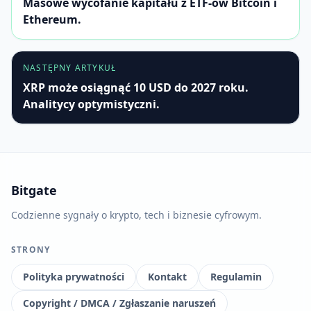
Masowe wycofanie kapitału z ETF-ów Bitcoin i
Ethereum.
NASTĘPNY ARTYKUŁ
XRP może osiągnąć 10 USD do 2027 roku.
Analitycy optymistyczni.
Bitgate
Codzienne sygnały o krypto, tech i biznesie cyfrowym.
STRONY
Polityka prywatności
Kontakt
Regulamin
Copyright / DMCA / Zgłaszanie naruszeń