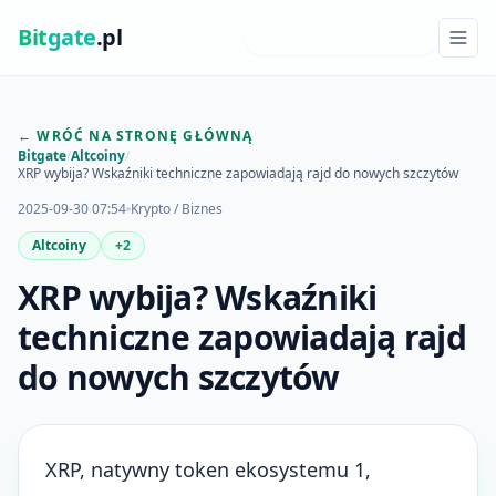
Bit
gate
.pl
NAJNOWSZE INSIGHTY
← WRÓĆ NA STRONĘ GŁÓWNĄ
Bitgate
/
Altcoiny
/
XRP wybija? Wskaźniki techniczne zapowiadają rajd do nowych szczytów
2025-09-30 07:54
Krypto / Biznes
Altcoiny
+2
XRP wybija? Wskaźniki
techniczne zapowiadają rajd
do nowych szczytów
XRP, natywny token ekosystemu 1,