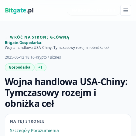
Bit
gate
.pl
NAJNOWSZE INSIGHTY
← WRÓĆ NA STRONĘ GŁÓWNĄ
Bitgate
/
Gospodarka
/
Wojna handlowa USA-Chiny: Tymczasowy rozejm i obniżka ceł
2025-05-12 18:16
Krypto / Biznes
Gospodarka
+1
Wojna handlowa USA-Chiny:
Tymczasowy rozejm i
obniżka ceł
NA TEJ STRONIE
Szczegóły Porozumienia