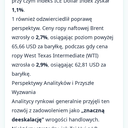
przy czym indeks ICE Dollar Index zyskał
1,1%
.
1 również odzwierciedlił poprawę
perspektyw. Ceny ropy naftowej Brent
wzrosły o
2,7%
, osiągając poziom powyżej
65,66 USD za baryłkę, podczas gdy cena
ropy West Texas Intermediate (WTI)
wzrosła o
2,9%
, osiągając 62,81 USD za
baryłkę.
Perspektywy Analityków i Przyszłe
Wyzwania
Analitycy rynkowi generalnie przyjęli ten
rozwój z zadowoleniem jako
„znaczną
deeskalację”
wrogości handlowych.