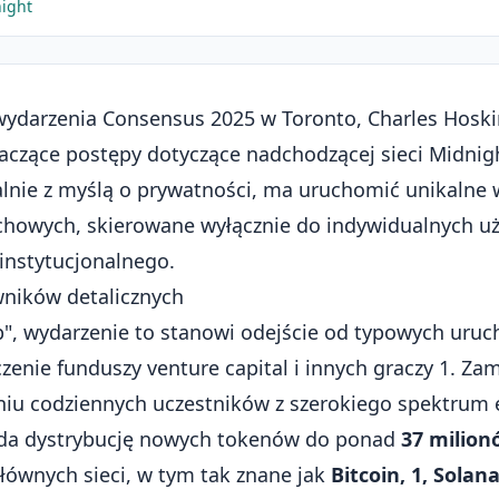
night
ydarzenia Consensus 2025 w Toronto, Charles Hoskin
aczące postępy dotyczące nadchodzącej sieci Midnight
lnie z myślą o prywatności, ma uruchomić unikalne 
howych, skierowane wyłącznie do indywidualnych uż
instytucjonalnego.
wników detalicznych
p", wydarzenie to stanowi odejście od typowych ur
enie funduszy venture capital i innych graczy 1. Zam
aniu codziennych uczestników z szerokiego spektru
łada dystrybucję nowych tokenów do ponad
37 milion
ównych sieci, w tym tak znane jak
Bitcoin, 1, Solan