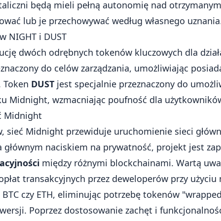
etaliczni będą mieli pełną autonomię nad otrzymany
ować lub je przechowywać według własnego uznania
w NIGHT i DUST
bucję dwóch odrębnych tokenów kluczowych dla działa
eznaczony do celów zarządzania, umożliwiając posia
i. Token
DUST
jest specjalnie przeznaczony do umożl
ku Midnight, wzmacniając poufność dla użytkownikó
ć Midnight
w, sieć Midnight przewiduje uruchomienie sieci główn
a głównym naciskiem na prywatność, projekt jest za
acyjności
między różnymi blockchainami. Wartą uwag
 opłat transakcyjnych przez deweloperów przy użyci
ak BTC czy ETH, eliminując potrzebę tokenów "wrapped
rsji. Poprzez dostosowanie zachęt i funkcjonalnoś