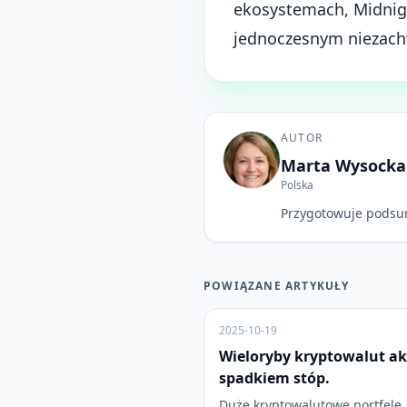
ekosystemach, Midnigh
jednoczesnym niezach
AUTOR
Marta Wysocka
Polska
Przygotowuje podsu
POWIĄZANE ARTYKUŁY
2025-10-19
Wieloryby kryptowalut ak
spadkiem stóp.
Duże kryptowalutowe portfele, 