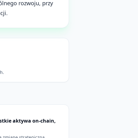
ólnego rozwoju, przy
ji.
h.
tkie aktywa on-chain,
 zmianę strategiczną,