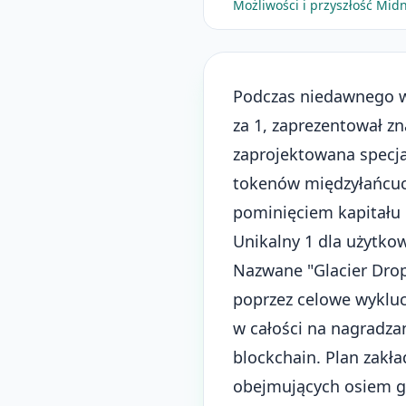
Możliwości i przyszłość Mid
Podczas niedawnego w
za 1, zaprezentował zn
zaprojektowana specja
tokenów międzyłańcuc
pominięciem kapitału 
Unikalny 1 dla użytko
Nazwane "Glacier Dro
poprzez celowe wyklucz
w całości na nagradz
blockchain. Plan zak
obejmujących osiem gł