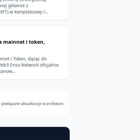
onej głównie z
NFT) w kompleksowy r…
 mainnet i token,
net i Token, dążąc do
Web3 Enso Network oficjalnie
stanow…
 powiązane aktualizacje w archiwum.