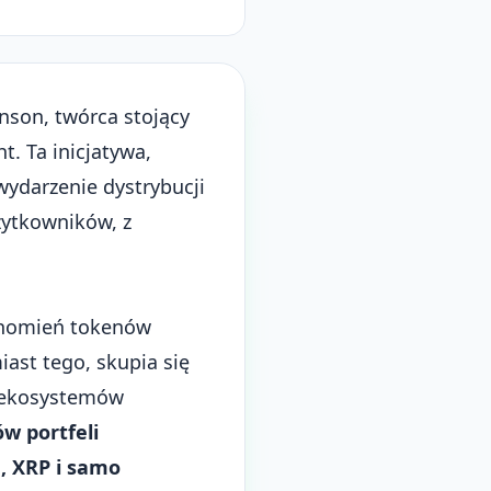
son, twórca stojący
. Ta inicjatywa,
wydarzenie dystrybucji
ytkowników, z
uchomień tokenów
iast tego, skupia się
m ekosystemów
ów portfeli
a, XRP i samo