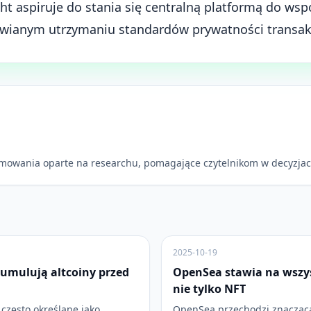
t aspiruje do stania się centralną platformą do wsp
wianym utrzymaniu standardów prywatności transakc
mowania oparte na researchu, pomagające czytelnikom w decyzjac
2025-10-19
umulują altcoiny przed
OpenSea stawia na wszys
nie tylko NFT
często określane jako
OpenSea przechodzi znaczącą