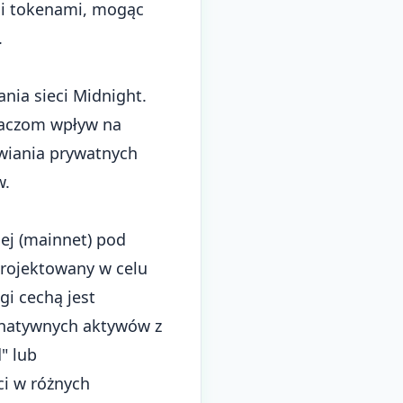
mi tokenami, mogąc
.
nia sieci Midnight.
daczom wpływ na
iwiania prywatnych
w.
ej (mainnet) pod
projektowany w celu
i cechą jest
u natywnych aktywów z
" lub
ci w różnych