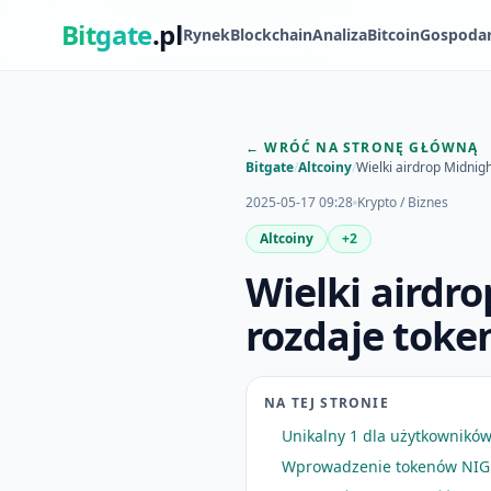
Bit
gate
.pl
Rynek
Blockchain
Analiza
Bitcoin
Gospoda
← WRÓĆ NA STRONĘ GŁÓWNĄ
Bitgate
/
Altcoiny
/
Wielki airdrop Midnigh
2025-05-17 09:28
Krypto / Biznes
Altcoiny
+2
Wielki airdr
rozdaje token
NA TEJ STRONIE
Unikalny 1 dla użytkowników
Wprowadzenie tokenów NIG