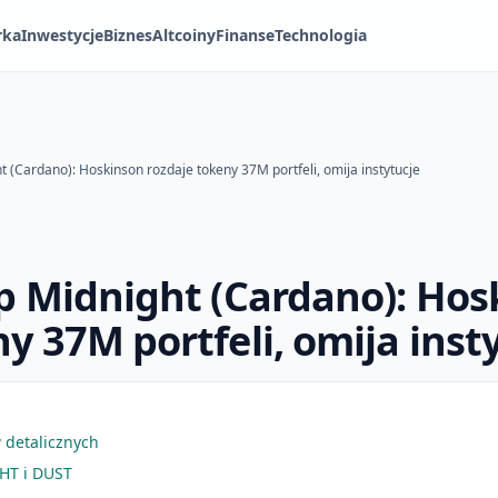
rka
Inwestycje
Biznes
Altcoiny
Finanse
Technologia
t (Cardano): Hoskinson rozdaje tokeny 37M portfeli, omija instytucje
op Midnight (Cardano): Ho
y 37M portfeli, omija inst
 detalicznych
HT i DUST