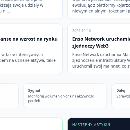
ększają swoje udziały w
ewoluując z platformy kojarz
u ni…
niewymienialnymi tokenami (
2025-10-16
zanse na wzrost na rynku
Enso Network uruchamia
zjednoczy Web3
ę w fazie intensywnych
Enso Network uruchamia Main
iem na uznane aktywa, takie
zjednoczenia infrastruktury 
uruchomił swój mainnet, co 
Sygnał
Dalej
Monitoruj wolumen on-chain i aktywność
Sprawdź
portfeli.
NASTĘPNY ARTYKUŁ