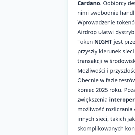
Cardano
. Odbiorcy d
nimi swobodnie handl
Wprowadzenie tokenó
Airdrop ułatwi dystry
Token
NIGHT
jest prz
przyszły kierunek siec
transakcji w środowis
Możliwości i przyszłoś
Obecnie w fazie testó
koniec 2025 roku. Poz
zwiększenia
interoper
możliwość rozliczania
innych sieci, takich j
skomplikowanych konwe