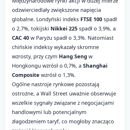
Międzynarodowe rynki akcji w dużej mierze
odzwierciedlały zwiększone napięcia
globalne. Londyński indeks
FTSE 100
spadł
o 2,7%, tokijski
Nikkei 225
spadł o 3,9%, a
CAC 40
w Paryżu spadł o 3,3%. Natomiast
chińskie indeksy wykazały skromne
wzrosty, przy czym
Hang Seng
w
Hongkongu wzrósł o 0,7%, a
Shanghai
Composite
wzrósł o 1,3%.
Ogólne nastroje rynkowe pozostają
ostrożne, a Wall Street uważnie obserwuje
wszelkie sygnały związane z negocjacjami
handlowymi lub potencjalnym
złagodzeniem taryf, co mogłoby znacząco