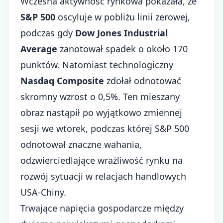
Wczesna aktywność rynkowa pokazała, że
S&P 500
oscyluje w pobliżu linii zerowej,
podczas gdy
Dow Jones Industrial
Average
zanotował spadek o około 170
punktów. Natomiast technologiczny
Nasdaq Composite
zdołał odnotować
skromny wzrost o 0,5%. Ten mieszany
obraz nastąpił po wyjątkowo zmiennej
sesji we wtorek, podczas której S&P 500
odnotował znaczne wahania,
odzwierciedlające wrażliwość rynku na
rozwój sytuacji w relacjach handlowych
USA-Chiny.
Trwające napięcia gospodarcze między