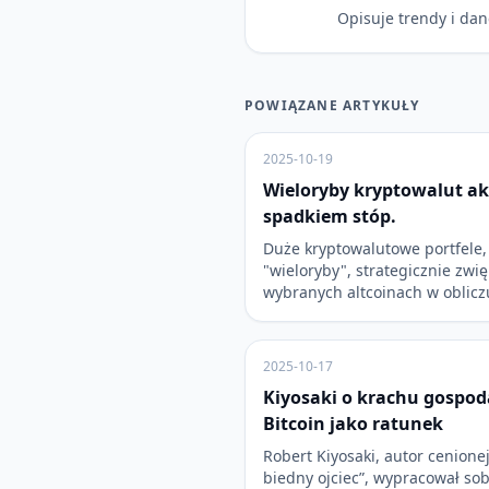
Opisuje trendy i dan
POWIĄZANE ARTYKUŁY
2025-10-19
Wieloryby kryptowalut ak
spadkiem stóp.
Duże kryptowalutowe portfele, 
"wieloryby", strategicznie zwi
wybranych altcoinach w oblicz
2025-10-17
Kiyosaki o krachu gospodar
Bitcoin jako ratunek
Robert Kiyosaki, autor cenionej
biedny ojciec”, wypracował so