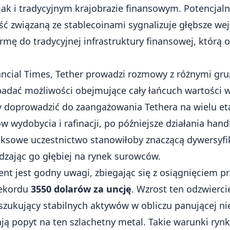
ak i tradycyjnym krajobrazie finansowym. Potencjal
ć związaną ze stablecoinami sygnalizuje głębsze we
firmę do tradycyjnej infrastruktury finansowej, którą 
ancial Times
, Tether prowadzi rozmowy z różnymi gr
badać możliwości obejmujące cały łańcuch wartości w
 doprowadzić do zaangażowania Tethera na wielu et
 wydobycia i rafinacji, po późniejsze działania ha
eksowe uczestnictwo stanowiłoby znaczącą dywersyfik
zając go głębiej na rynek surowców.
nt jest godny uwagi, zbiegając się z osiągnięciem pr
ekordu
3550 dolarów za uncję
. Wzrost ten odzwierci
szukujący stabilnych aktywów w obliczu panującej n
ją popyt na ten szlachetny metal. Takie warunki ry