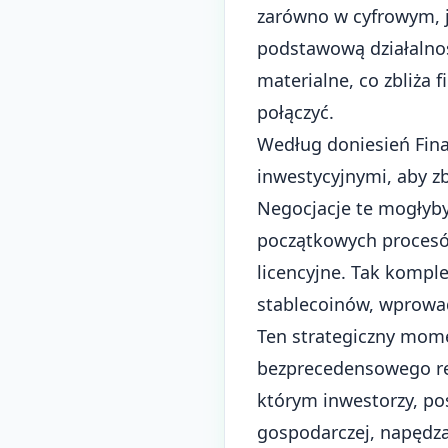
zarówno w cyfrowym, j
podstawową działalnoś
materialne, co zbliża 
połączyć.
Według doniesień
Fin
inwestycyjnymi, aby z
Negocjacje te mogłyby
początkowych procesów
licencyjne. Tak kompl
stablecoinów, wprowad
Ten strategiczny mome
bezprecedensowego r
którym inwestorzy, po
gospodarczej, napędza