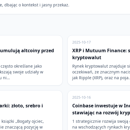
e, dbając o kontekst i jasny przekaz.
2025-10-17
umulują altcoiny przed
XRP i Mutuum Finance: s
kryptowalut
często określane jako
Rynek kryptowalut znajduje s
ększają swoje udziały w
oczekiwań, ze znacznym naci
u ni…
jak Ripple (XRP), oraz na poja
2025-10-16
ki: złoto, srebro i
Coinbase inwestuje w Ind
stawiając na rozwój kry
 książki „Bogaty ojciec,
1 strategicznie rozwija swoją
bie znaczącą pozycję w
na wschodzących rynkach kry