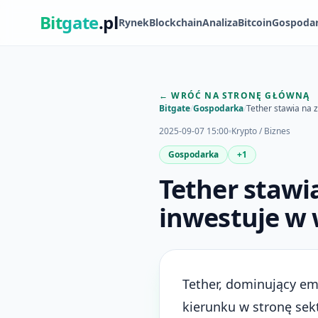
Bit
gate
.pl
Rynek
Blockchain
Analiza
Bitcoin
Gospoda
← WRÓĆ NA STRONĘ GŁÓWNĄ
Bitgate
/
Gospodarka
/
Tether stawia na 
2025-09-07 15:00
Krypto / Biznes
Gospodarka
+1
Tether stawi
inwestuje w
Tether, dominujący e
kierunku w stronę sek