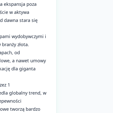
na ekspansja poza
jście w aktywa
od dawna stara się
upami wydobywczymi i
 branży złota.
apach, od
ndlowe, a nawet umowy
ację dla giganta
zez 1
edla globalny trend, w
iepewności
nkowe tworzą bardzo