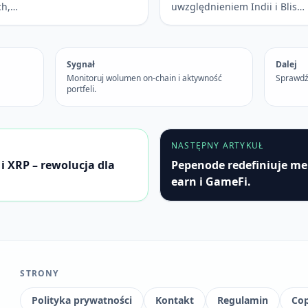
ch,…
uwzględnieniem Indii i Blis…
Sygnał
Dalej
Monitoruj wolumen on-chain i aktywność
Sprawdź
portfeli.
NASTĘPNY ARTYKUŁ
i XRP – rewolucja dla
Pepenode redefiniuje me
earn i GameFi.
STRONY
Polityka prywatności
Kontakt
Regulamin
Cop