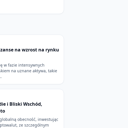
zanse na wzrost na rynku
ię w fazie intensywnych
skiem na uznane aktywa, takie
…
ie i Bliski Wschód,
pto
 globalną obecność, inwestując
ptowalut, ze szczególnym