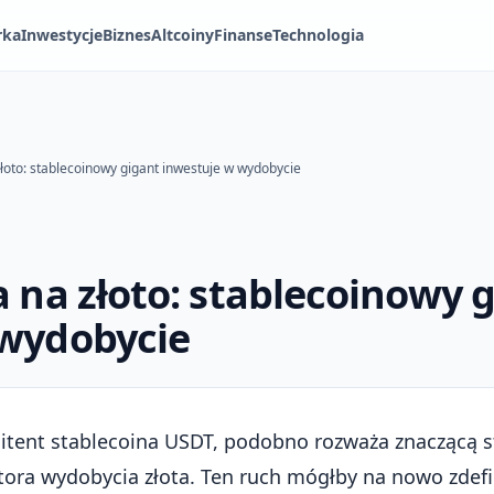
rka
Inwestycje
Biznes
Altcoiny
Finanse
Technologia
złoto: stablecoinowy gigant inwestuje w wydobycie
a na złoto: stablecoinowy 
 wydobycie
mitent
stablecoina USDT
, podobno rozważa znaczącą s
tora wydobycia złota. Ten ruch mógłby na nowo zdefi