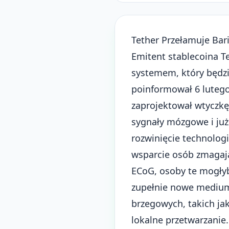
Tether Przełamuje Bari
Emitent stablecoina Te
systemem, który będz
poinformował 6 lutego
zaprojektował wtyczkę 
sygnały mózgowe i ju
rozwinięcie technolog
wsparcie osób zmagaj
ECoG, osoby te mogłyb
zupełnie nowe medium e
brzegowych, takich ja
lokalne przetwarzanie.