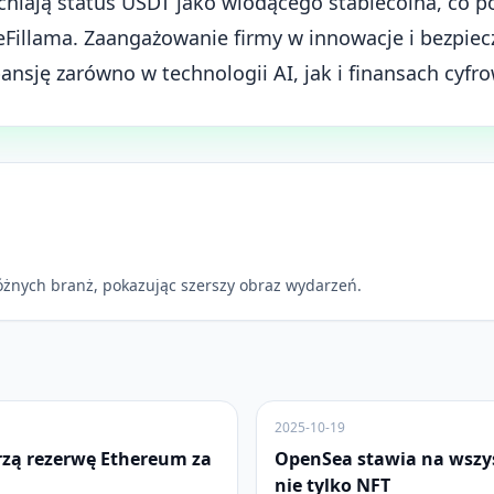
cniają status USDT jako wiodącego stablecoina, co p
DeFillama. Zaangażowanie firmy w innowacje i bezpi
ansję zarówno w technologii AI, jak i finansach cyfr
óżnych branż, pokazując szerszy obraz wydarzeń.
2025-10-19
rzą rezerwę Ethereum za
OpenSea stawia na wszys
nie tylko NFT