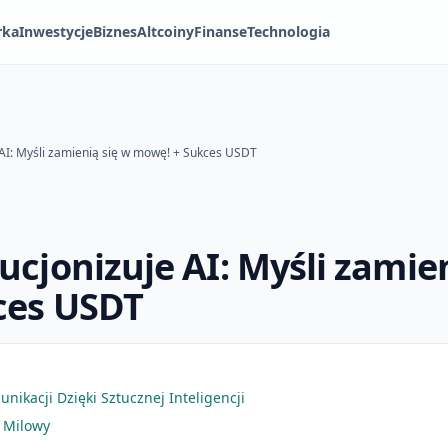
rka
Inwestycje
Biznes
Altcoiny
Finanse
Technologia
 AI: Myśli zamienią się w mowę! + Sukces USDT
cjonizuje AI: Myśli zamien
ces USDT
nikacji Dzięki Sztucznej Inteligencji
 Milowy