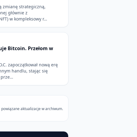
 zmianę strategiczną,
onej głównie z
NFT) w kompleksowy r…
je Bitcoin. Przełom w
D.C. zapoczątkował nową erę
nnym handlu, stając się
 prze…
 powiązane aktualizacje w archiwum.