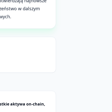
otwierdzają najnowsze
eczeństwo w dalszym
owych.
tkie aktywa on-chain,