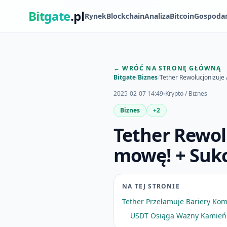
Bit
gate
.pl
Rynek
Blockchain
Analiza
Bitcoin
Gospoda
← WRÓĆ NA STRONĘ GŁÓWNĄ
Bitgate
/
Biznes
/
Tether Rewolucjonizuje
2025-02-07 14:49
Krypto / Biznes
Biznes
+2
Tether Rewolu
mowę! + Suk
NA TEJ STRONIE
Tether Przełamuje Bariery Komu
USDT Osiąga Ważny Kamień