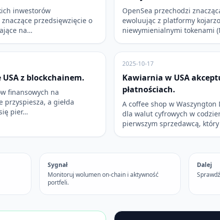
kich inwestorów
OpenSea przechodzi znaczącą
 znaczące przedsięwzięcie o
ewoluując z platformy kojarz
mające na…
niewymienialnymi tokenami (
2025-10-17
e USA z blockchainem.
Kawiarnia w USA akceptu
płatnościach.
ów finansowych na
e przyspiesza, a giełda
A coffee shop w Waszyngton 
się pier…
dla walut cyfrowych w codzie
pierwszym sprzedawcą, który
Sygnał
Dalej
Monitoruj wolumen on-chain i aktywność
Sprawdź
portfeli.