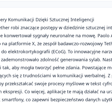
ery Komunikacji Dzięki Sztucznej Inteligencji
ther robi znaczące postępy w dziedzinie sztucznej int
ie konwertował sygnały neuronalne na mowę. Paolo A
 na platformie X, że zespół badawczo-rozwojowy Tet
do elektrokortykografii (ECoG). To innowacyjne narzę
ż zademonstrowało zdolność generowania sylab. Nas
ii tak, aby mogła tworzyć pełne zdania. Powstające m
ących się z trudnościami w komunikacji werbalnej. 
y przekształcać swoje procesy myślowe w tekst cyfro
kspresji. Co więcej, aplikacje te mają działać na u
k smartfony, co zapewni bezpieczeństwo danych uży