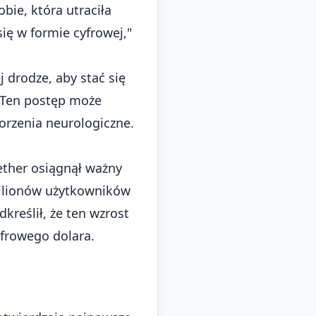
bie, która utraciła
ę w formie cyfrowej,"
 drodze, aby stać się
 Ten postęp może
horzenia neurologiczne.
Tether osiągnął ważny
ilionów użytkowników
dkreślił, że ten wzrost
yfrowego dolara.