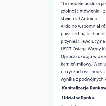
"Te modele posłużą ja
zdolność mówienia - 
stwierdził Ardoino.
Ardoino wspomniał rów
powszechną technolog
przynieść rewolucyjne 
USDT Osiąga Ważny K
Oprócz rozwoju w dzied
kamień milowy. Wedłu
na rynkach wschodzących
wynika z podwójnych k
Kapitalizacja Rynko
Udział w Rynku