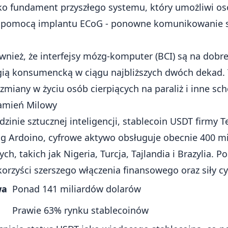
ko fundament przyszłego systemu, który umożliwi oso
z pomocą implantu ECoG - ponowne komunikowanie si
nież, że interfejsy mózg-komputer (BCI) są na dobrej
ią konsumencką w ciągu najbliższych dwóch dekad.
zmiany w życiu osób cierpiących na paraliż i inne sc
amień Milowy
zinie sztucznej inteligencji, stablecoin USDT firmy 
g Ardoino, cyfrowe aktywo obsługuje obecnie 400 m
, takich jak Nigeria, Turcja, Tajlandia i Brazylia. Po
orzyści szerszego włączenia finansowego oraz siły c
wa
Ponad 141 miliardów dolarów
Prawie 63% rynku stablecoinów