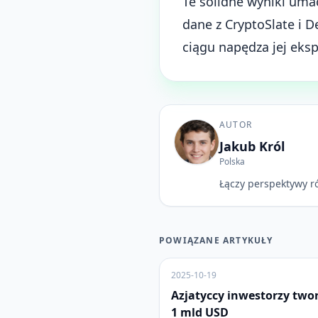
Te solidne wyniki uma
dane z CryptoSlate i 
ciągu napędza jej eksp
AUTOR
Jakub Król
Polska
Łączy perspektywy r
POWIĄZANE ARTYKUŁY
2025-10-19
Azjatyccy inwestorzy two
1 mld USD