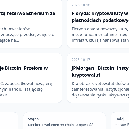
2025-10-18
rzą rezerwę Ethereum za
Floryda: kryptowaluty w
płatnościach podatkowy
kich inwestorów
Floryda obiera odważny kurs,
 znaczące przedsięwzięcie o
może fundamentalnie zintegr
mające na…
infrastrukturą finansową stan
2025-10-17
e Bitcoin. Przełom w
JPMorgan i Bitcoin: inst
kryptowalut
.C. zapoczątkował nową erę
Krajobraz kryptowalut doświ
nym handlu, stając się
zainteresowania instytucjona
prze…
dojrzewanie rynku aktywów c
Sygnał
Dalej
Monitoruj wolumen on-chain i aktywność
Sprawdź