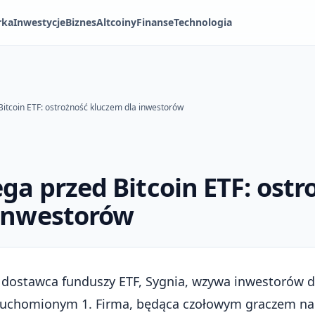
rka
Inwestycje
Biznes
Altcoiny
Finanse
Technologia
Bitcoin ETF: ostrożność kluczem dla inwestorów
ga przed Bitcoin ETF: ostr
 inwestorów
dostawca funduszy ETF, Sygnia, wzywa inwestorów d
ruchomionym 1. Firma, będąca czołowym graczem na