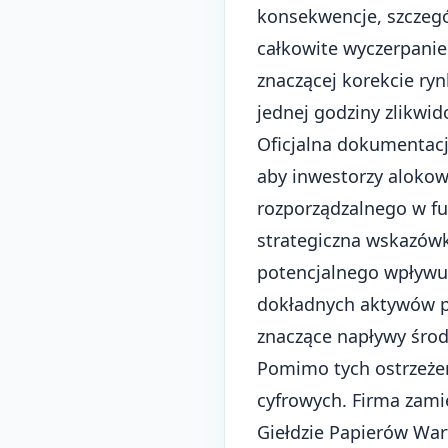
konsekwencje, szczegó
całkowite wyczerpanie
znaczącej korekcie ryn
jednej godziny
zlikwid
Oficjalna dokumentacj
aby inwestorzy alokow
rozporządzalnego w fu
strategiczna wskazówk
potencjalnego wpływu 
dokładnych aktywów po
znaczące napływy śro
Pomimo tych ostrzeżeń
cyfrowych. Firma zam
Giełdzie Papierów War