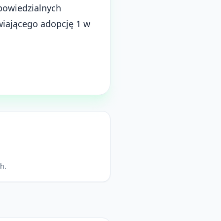
powiedzialnych
wiającego adopcję 1 w
h.