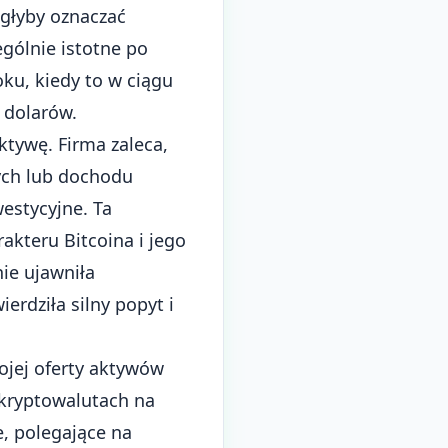
ogłyby oznaczać
gólnie istotne po
oku, kiedy to w ciągu
a dolarów
.
tywę. Firma zaleca,
ych lub dochodu
estycyjne. Ta
akteru Bitcoina i jego
ie ujawniła
rdziła silny popyt i
ojej oferty aktywów
kryptowalutach na
, polegające na