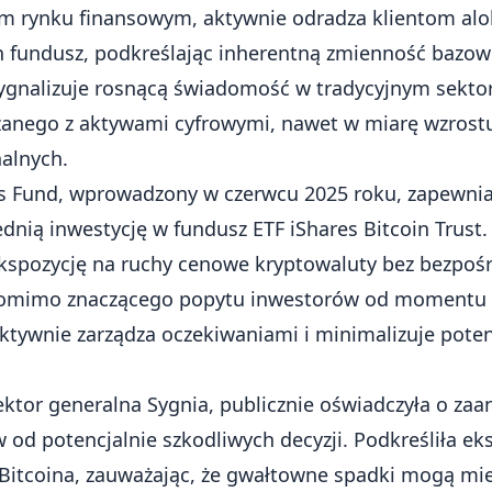
m rynku finansowym, aktywnie odradza klientom al
n fundusz, podkreślając inherentną zmienność bazow
ygnalizuje rosnącą świadomość w tradycyjnym sekto
zanego z aktywami cyfrowymi, nawet w miarę wzrost
alnych.
lus Fund, wprowadzony w czerwcu 2025 roku, zapewni
dnią inwestycję w fundusz ETF iShares Bitcoin Trust.
kspozycję na ruchy cenowe kryptowaluty bez bezpoś
Pomimo znaczącego popytu inwestorów od momentu 
ktywnie zarządza oczekiwaniami i minimalizuje potenc
ktor generalna Sygnia, publicznie oświadczyła o za
 od potencjalnie szkodliwych decyzji. Podkreśliła e
 Bitcoina, zauważając, że gwałtowne spadki mogą m