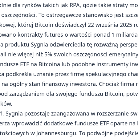
lnie dla rynków takich jak RPA, gdzie takie straty m
 oszczędności. To ostrzegawcze stanowisko jest szcze
kowej, której Bitcoin doświadczył 22 września 2025 r
owano kontrakty futures o wartości ponad 1 miliard
a produktu Sygnia odzwierciedla tę rozważną perspek
ali nie więcej niż 5% swoich oszczędności emerytaln
ndusze ETF na Bitcoina lub podobne instrumenty inw
a podkreśla uznanie przez firmę spekulacyjnego char
na ogólny stan finansowy inwestora. Chociaż firma n
d zarządzaniem dla swojego funduszu Bitcoin, potwie
dków.
, Sygnia pozostaje zaangażowana w rozszerzanie sw
ierza wprowadzić dodatkowe fundusze ETF oparte na 
tościowych w Johannesburgu. To podwójne podejście