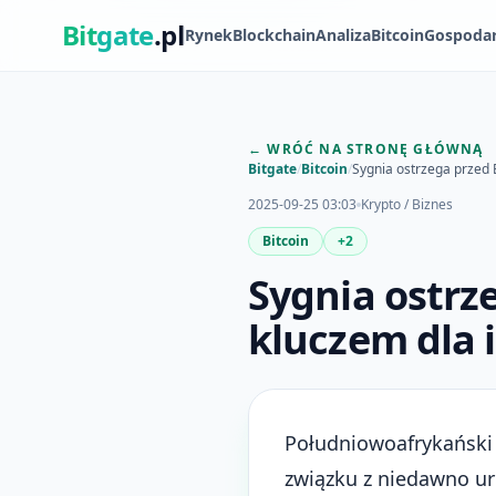
Bit
gate
.pl
Rynek
Blockchain
Analiza
Bitcoin
Gospoda
← WRÓĆ NA STRONĘ GŁÓWNĄ
Bitgate
/
Bitcoin
/
Sygnia ostrzega przed 
2025-09-25 03:03
Krypto / Biznes
Bitcoin
+2
Sygnia ostrze
kluczem dla
Południowoafrykański 
związku z niedawno u