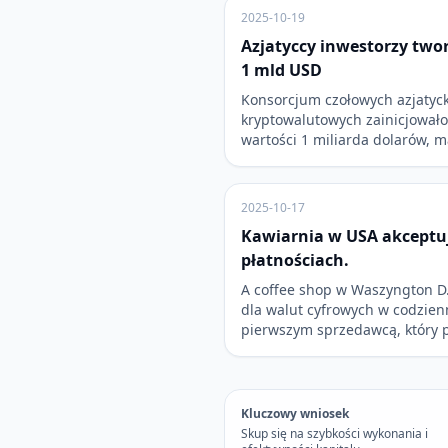
2025-10-19
Azjatyccy inwestorzy two
1 mld USD
Konsorcjum czołowych azjatyc
kryptowalutowych zainicjowało
wartości 1 miliarda dolarów, 
2025-10-17
Kawiarnia w USA akceptuj
płatnościach.
A coffee shop w Waszyngton D
dla walut cyfrowych w codzien
pierwszym sprzedawcą, który 
Kluczowy wniosek
Skup się na szybkości wykonania i