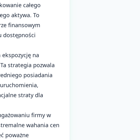
okowanie całego
ego aktywa. To
rze finansowym
u dostępności
a ekspozycję na
 Ta strategia pozwala
redniego posiadania
uruchomienia,
jalne straty dla
angażowaniu firmy w
kstremalne wahania cen
ieć poważne