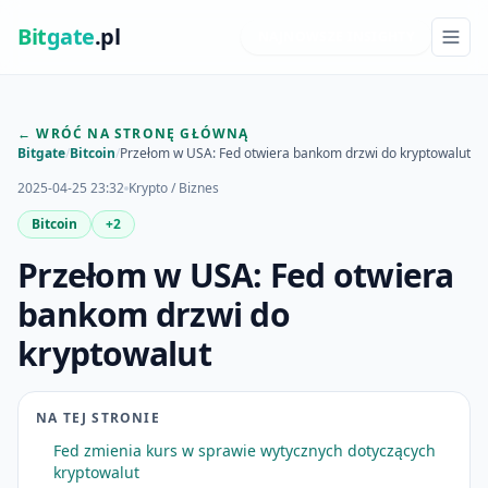
Bit
gate
.pl
NAJNOWSZE INSIGHTY
← WRÓĆ NA STRONĘ GŁÓWNĄ
Bitgate
/
Bitcoin
/
Przełom w USA: Fed otwiera bankom drzwi do kryptowalut
2025-04-25 23:32
Krypto / Biznes
Bitcoin
+2
Przełom w USA: Fed otwiera
bankom drzwi do
kryptowalut
NA TEJ STRONIE
Fed zmienia kurs w sprawie wytycznych dotyczących
kryptowalut