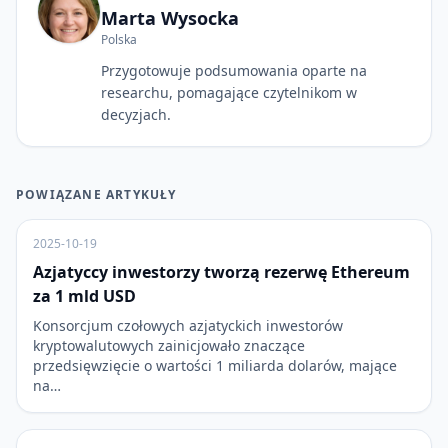
Marta Wysocka
Polska
Przygotowuje podsumowania oparte na
researchu, pomagające czytelnikom w
decyzjach.
POWIĄZANE ARTYKUŁY
2025-10-19
Azjatyccy inwestorzy tworzą rezerwę Ethereum
za 1 mld USD
Konsorcjum czołowych azjatyckich inwestorów
kryptowalutowych zainicjowało znaczące
przedsięwzięcie o wartości 1 miliarda dolarów, mające
na…