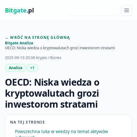
Bit
gate
.pl
NAJNOWSZE INSIGHTY
← WRÓĆ NA STRONĘ GŁÓWNĄ
Bitgate
/
Analiza
/
OECD: Niska wiedza o kryptowalutach grozi inwestorom stratami
2025-09-10 20:38
Krypto / Biznes
Analiza
+1
OECD: Niska wiedza o
kryptowalutach grozi
inwestorom stratami
NA TEJ STRONIE
Powszechna luka w wiedzy na temat aktywów