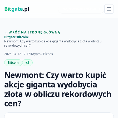
Bit
gate
.pl
NAJNOWSZE INSIGHTY
← WRÓĆ NA STRONĘ GŁÓWNĄ
Bitgate
/
Bitcoin
/
Newmont: Czy warto kupić akcje giganta wydobycia złota w obliczu
rekordowych cen?
2025-04-12 12:17
Krypto / Biznes
Bitcoin
+2
Newmont: Czy warto kupić
akcje giganta wydobycia
złota w obliczu rekordowych
cen?