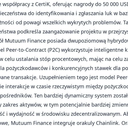
współpracy z CertiK, oferując nagrody do 50 000 USD
ieczeństwa do identyfikowania i zgłaszania luk w ba
żności od powagi wszelkich wykrytych problemów. T
eństwa podkreśla zaangażowanie projektu w przejrzy
ół Mutuum Finance posiada dwupoziomową hybrydow
l Peer-to-Contract (P2C) wykorzystuje inteligentne k
 celu ustalania stóp procentowych, mając na celu 
a pożyczkodawców i konkurencyjnych stawek dla p
ne transakcje. Uzupełnieniem tego jest model Peer-t
e interakcje w czasie rzeczywistym między pożyczk
pośredników. Ten bardziej dynamiczny system został
y zakres aktywów, w tym potencjalnie bardziej zmienn
ość i wydajność w środowisku zdecentralizowanym. A
owe, Mutuum Finance integruje
orakuly Chainlink
. O