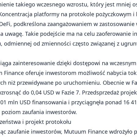
ienie takiego wczesnego wzrostu, który jest mniej os
 Koncentracja platformy na
protokole pożyczkowym i
DeFi
, podkreślona zaangażowaniem w zastosowanie 
ga uwagę. Takie podejście ma na celu zaoferowanie i
u, odmiennej od zmienności często związanej z ugru
iąga zainteresowanie dzięki dostępowi na wczesnym
 Finance oferuje inwestorom możliwość nabycia t
ych niż przewidywane po uruchomieniu. Obecnie w Fa
zrosnąć do 0,04 USD w Fazie 7. Przedsprzedaż proj
01 mln USD finansowania i przyciągnęła ponad 16 4
 poziom zaufania inwestorów.
zeństwa i projekt protokołu
c zaufanie inwestorów, Mutuum Finance wdrożyło 