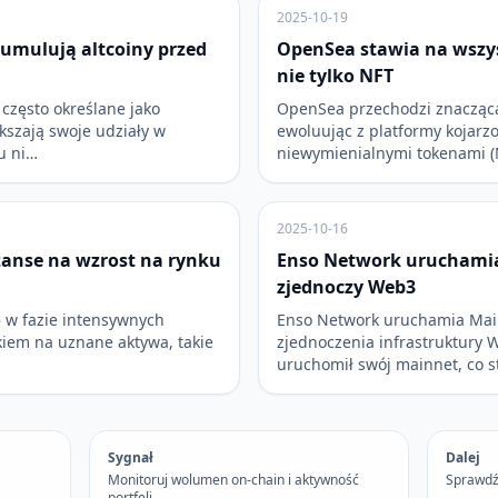
2025-10-19
umulują altcoiny przed
OpenSea stawia na wszys
nie tylko NFT
często określane jako
OpenSea przechodzi znaczącą
ększają swoje udziały w
ewoluując z platformy kojarz
u ni…
niewymienialnymi tokenami (
2025-10-16
zanse na wzrost na rynku
Enso Network uruchamia
zjednoczy Web3
ę w fazie intensywnych
Enso Network uruchamia Main
iem na uznane aktywa, takie
zjednoczenia infrastruktury 
uruchomił swój mainnet, co 
Sygnał
Dalej
Monitoruj wolumen on-chain i aktywność
Sprawdź
portfeli.