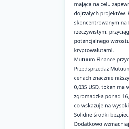
mająca na celu zapewn
dojrzałych projektów.
skoncentrowanym na 
rzeczywistym, przycią
potencjalnego wzrost
kryptowalutami.
Mutuum Finance przyc
Przedsprzedaż Mutuum
cenach znacznie niższ
0,035 USD, token ma w
zgromadziła ponad 16,
co wskazuje na wysoki
Solidne środki bezpiec
Dodatkowo wzmacniają