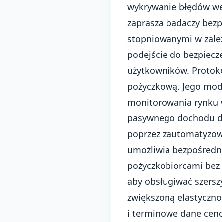
wykrywanie błędów we 
zaprasza badaczy bezp
stopniowanymi w zale
podejście do bezpiecz
użytkowników. Protok
pożyczkową. Jego mode
monitorowania rynku w
pasywnego dochodu dl
poprzez zautomatyzowa
umożliwia bezpośredni
pożyczkobiorcami bez 
aby obsługiwać szersz
zwiększoną elastyczn
i terminowe dane cen