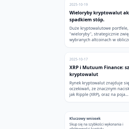
2025-10-19
Wieloryby kryptowalut ak
spadkiem stóp.
Duże kryptowalutowe portfele, 
"wieloryby", strategicznie zwi
wybranych altcoinach w oblicz
2025-10-17
XRP i Mutuum Finance: s
kryptowalut
Rynek kryptowalut znajduje si
oczekiwań, ze znacznym nacisk
jak Ripple (XRP), oraz na poja…
Kluczowy wniosek
Skup się na szybkości wykonania i
efektywności kapitału.