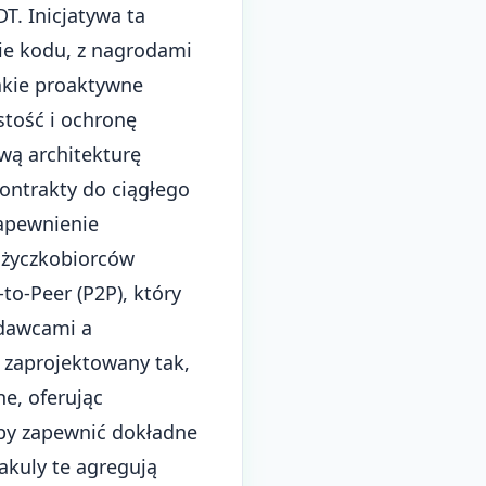
T. Inicjatywa ta
zie kodu, z nagrodami
akie proaktywne
stość i ochronę
ą architekturę
ontrakty do ciągłego
zapewnienie
ożyczkobiorców
o-Peer (P2P), który
odawcami a
 zaprojektowany tak,
e, oferując
by zapewnić dokładne
rakuly te agregują