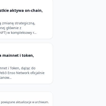
tkie aktywa on-chain,
 zmianę strategiczną,
onej głównie z
NFT) w kompleksowy r…
 mainnet i token,
net i Token, dążąc do
Web3 Enso Network oficjalnie
stanow…
 powiązane aktualizacje w archiwum.