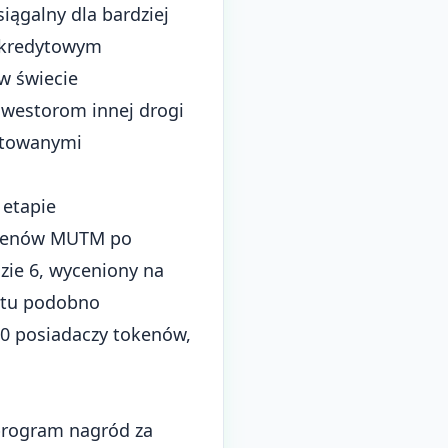
iągalny dla bardziej
 kredytowym
w świecie
nwestorom innej drogi
ntowanymi
 etapie
okenów MUTM po
zie 6, wyceniony na
ektu podobno
10 posiadaczy tokenów,
program nagród za