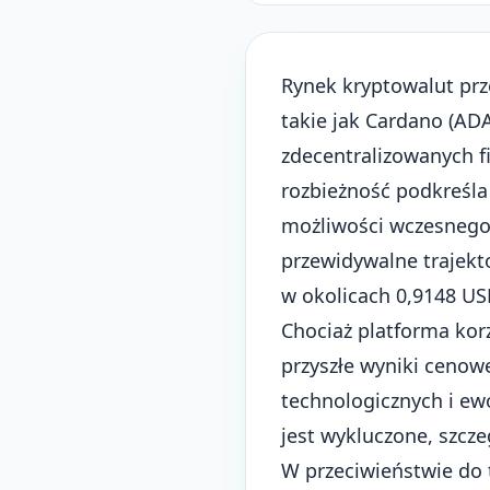
Rynek kryptowalut pr
takie jak Cardano (AD
zdecentralizowanych f
rozbieżność podkreśl
możliwości wczesnego
przewidywalne trajekt
w okolicach 0,9148 U
Chociaż platforma korz
przyszłe wyniki cenow
technologicznych i ew
jest wykluczone, szcze
W przeciwieństwie do 