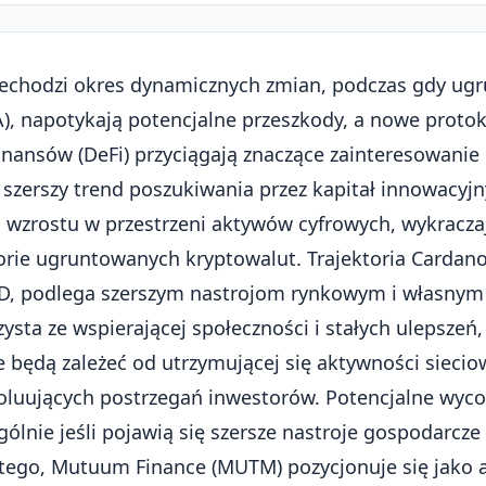
zechodzi okres dynamicznych zmian, podczas gdy ug
A), napotykają potencjalne przeszkody, a nowe protok
inansów (DeFi) przyciągają znaczące zainteresowanie
a
szerszy trend poszukiwania przez kapitał innowacyjn
 wzrostu w przestrzeni aktywów cyfrowych
, wykracza
orie ugruntowanych kryptowalut. Trajektoria Carda
SD, podlega szerszym nastrojom rynkowym i własnym 
ysta ze wspierającej społeczności i stałych ulepszeń, 
e będą zależeć od utrzymującej się aktywności sieci
oluujących postrzegań inwestorów. Potencjalne wycof
gólnie jeśli pojawią się szersze nastroje gospodarcze
tego, Mutuum Finance (MUTM) pozycjonuje się jako a