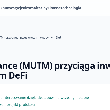
rka
Inwestycje
Biznes
Altcoiny
Finanse
Technologia
M) przyciąga inwestorów innowacyjnym DeFi
nce (MUTM) przyciąga in
m DeFi
ainteresowanie dzięki dostępowi na wczesnym etapie
a i projekt protokołu