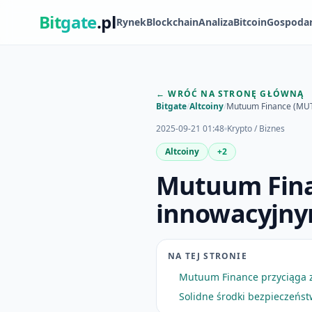
Bit
gate
.pl
Rynek
Blockchain
Analiza
Bitcoin
Gospoda
← WRÓĆ NA STRONĘ GŁÓWNĄ
Bitgate
/
Altcoiny
/
Mutuum Finance (MUT
2025-09-21 01:48
Krypto / Biznes
Altcoiny
+2
Mutuum Fina
innowacyjny
NA TEJ STRONIE
Mutuum Finance przyciąga z
Solidne środki bezpieczeństw