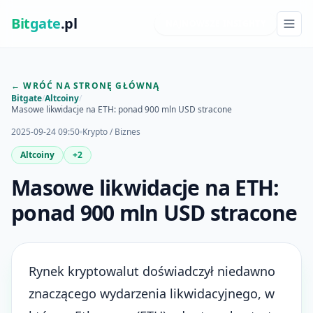
Bit
gate
.pl
NAJNOWSZE INSIGHTY
← WRÓĆ NA STRONĘ GŁÓWNĄ
Bitgate
/
Altcoiny
/
Masowe likwidacje na ETH: ponad 900 mln USD stracone
2025-09-24 09:50
Krypto / Biznes
Altcoiny
+2
Masowe likwidacje na ETH:
ponad 900 mln USD stracone
Rynek kryptowalut doświadczył niedawno
znaczącego wydarzenia likwidacyjnego, w