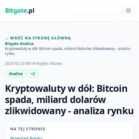
Bit
gate
.pl
NAJNOWSZE INSIGHTY
← WRÓĆ NA STRONĘ GŁÓWNĄ
Bitgate
/
Analiza
/
Kryptowaluty w dół: Bitcoin spada, miliard dolarów zlikwidowany - analiza
rynku
2025-02-25 08:18
Krypto / Biznes
Analiza
+2
Kryptowaluty w dół: Bitcoin
spada, miliard dolarów
zlikwidowany - analiza rynku
NA TEJ STRONIE
Przegląd Rynku