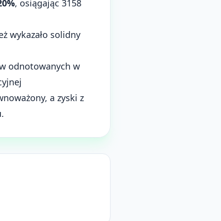
20%
, osiągając 3158
eż wykazało solidny
ków odnotowanych w
cyjnej
wnoważony, a zyski z
.