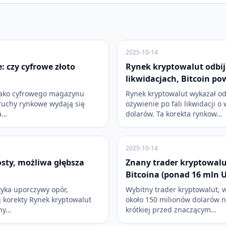
2025-10-14
e: czy cyfrowe złoto
Rynek kryptowalut odbij
likwidacjach, Bitcoin po
 jako cyfrowego magazynu
Rynek kryptowalut wykazał o
 ruchy rynkowe wydają się
ożywienie po fali likwidacji o
a…
dolarów. Ta korekta rynkow…
2025-10-14
osty, możliwa głębsza
Znany trader kryptowalu
Bitcoina (ponad 16 mln 
yka uporczywy opór,
Wybitny trader kryptowalut, 
j korekty Rynek kryptowalut
około 150 milionów dolarów 
zny…
krótkiej przed znaczącym…