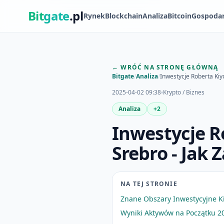
Bit
gate
.pl
Rynek
Blockchain
Analiza
Bitcoin
Gospoda
← WRÓĆ NA STRONĘ GŁÓWNĄ
Bitgate
/
Analiza
/
Inwestycje Roberta Kiyo
2025-04-02 09:38
Krypto / Biznes
Analiza
+2
Inwestycje Ro
Srebro - Jak 
NA TEJ STRONIE
Znane Obszary Inwestycyjne K
Wyniki Aktywów na Początku 2