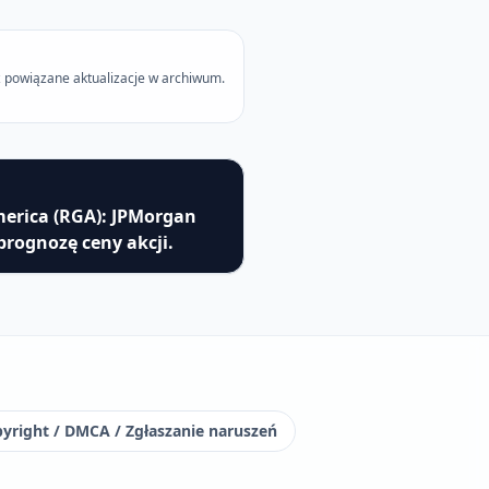
 powiązane aktualizacje w archiwum.
erica (RGA): JPMorgan
prognozę ceny akcji.
yright / DMCA / Zgłaszanie naruszeń