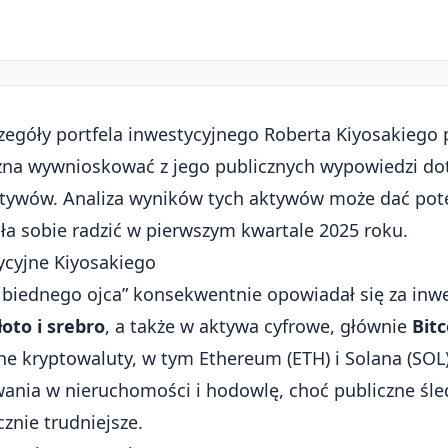
zegóły portfela inwestycyjnego Roberta Kiyosakiego 
na wywnioskować z jego publicznych wypowiedzi do
tywów. Analiza wyników tych aktywów może dać pote
ła sobie radzić w pierwszym kwartale 2025 roku.
ycyjne Kiyosakiego
 biednego ojca” konsekwentnie opowiadał się za inw
łoto i srebro
, a także w aktywa cyfrowe, głównie
Bitc
ne kryptowaluty, w tym Ethereum (ETH) i Solana (SOL
wania w nieruchomości i hodowlę, choć publiczne śl
cznie trudniejsze.