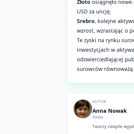
Złoto
osiągnęło nowe 
USD za uncję.
Srebro
, kolejne akty
wzrost, wzrastając o 
Te zyski na rynku su
inwestycjach w aktywa 
odzwierciedlającej pu
surowców równoważą s
AUTOR
Anna Nowak
Polska
Tworzy zwięzłe wyjaś