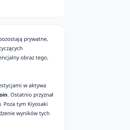
pozostają prywatne,
tyczących
ncjalny obraz tego,
estycjami w aktywa
oin
. Ostatnio przyznał
). Poza tym Kiyosaki
edzenie wyników tych