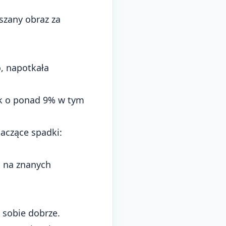
szany obraz za
, napotkała
ek o ponad 9% w tym
naczące spadki:
 na znanych
 sobie dobrze.