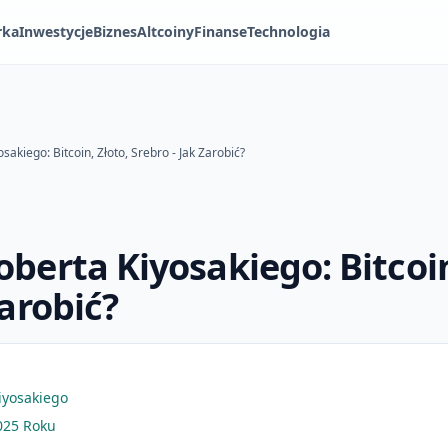
rka
Inwestycje
Biznes
Altcoiny
Finanse
Technologia
sakiego: Bitcoin, Złoto, Srebro - Jak Zarobić?
berta Kiyosakiego: Bitcoin
Zarobić?
iyosakiego
025 Roku