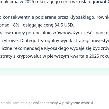
maksima w 2025 roku, a jego cena wzrosła o
ponad 
wo konsekwentnie popierane przez Kiyosakiego, równi
ponad 18% i osiągając cenę 34,5 USD.
rowców mogły potencjalnie zrównoważyć część spad
cyfrowe. Dlatego też ogólny wynik strategii inwesty
bliczne rekomendacje Kiyosakiego wydaje się być zró
traty z kryptowalut w pierwszym kwartale 2025 roku
nienia, zamieniając złożone tematy w praktyczne wnioski.