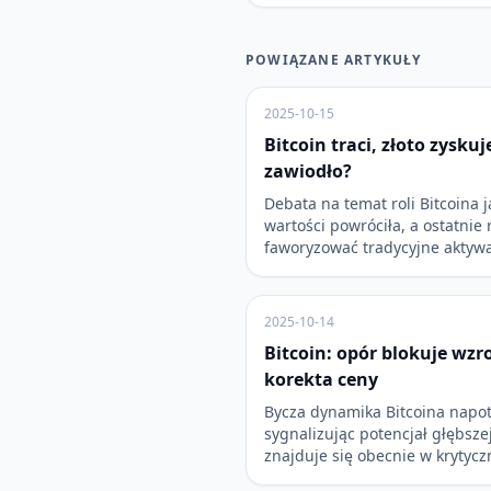
POWIĄZANE ARTYKUŁY
2025-10-15
Bitcoin traci, złoto zyskuj
zawiodło?
Debata na temat roli Bitcoina
wartości powróciła, a ostatnie
faworyzować tradycyjne aktyw
2025-10-14
Bitcoin: opór blokuje wzr
korekta ceny
Bycza dynamika Bitcoina napot
sygnalizując potencjał głębsze
znajduje się obecnie w krytyc