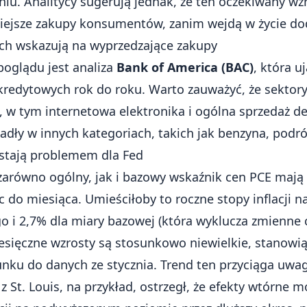
u. Analitycy sugerują jednak, że ten oczekiwany wz
iejsze zakupy konsumentów, zanim wejdą w życie do
ch wskazują na wyprzedzające zakupy
oglądu jest analiza
Bank of America (BAC)
, która u
redytowych rok do roku. Warto zauważyć, że sektory
 w tym internetowa elektronika i ogólna sprzedaż det
dły w innych kategoriach, takich jak benzyna, podróż
ostają problemem dla Fed
ę, zarówno ogólny, jak i bazowy wskaźnik cen PCE maj
c do miesiąca. Umieściłoby to roczne stopy inflacji 
o i 2,7% dla miary bazowej (która wyklucza zmienne 
iesięczne wzrosty są stosunkowo niewielkie, stanowią
unku do danych ze stycznia. Trend ten przyciąga uw
 z St. Louis, na przykład, ostrzegł, że efekty wtórne 