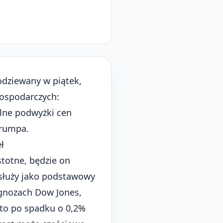
odziewany w piątek,
ospodarczych:
lne podwyżki cen
Trumpa.
ł
totne, będzie on
 służy jako podstawowy
ognozach Dow Jones,
to po spadku o 0,2%