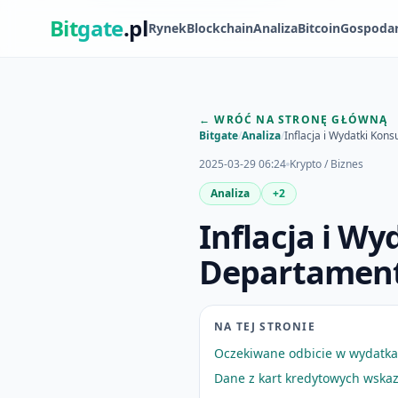
Bit
gate
.pl
Rynek
Blockchain
Analiza
Bitcoin
Gospoda
← WRÓĆ NA STRONĘ GŁÓWNĄ
Bitgate
/
Analiza
/
Inflacja i Wydatki Ko
2025-03-29 06:24
Krypto / Biznes
Analiza
+2
Inflacja i W
Departament
NA TEJ STRONIE
Oczekiwane odbicie w wydatk
Dane z kart kredytowych wska