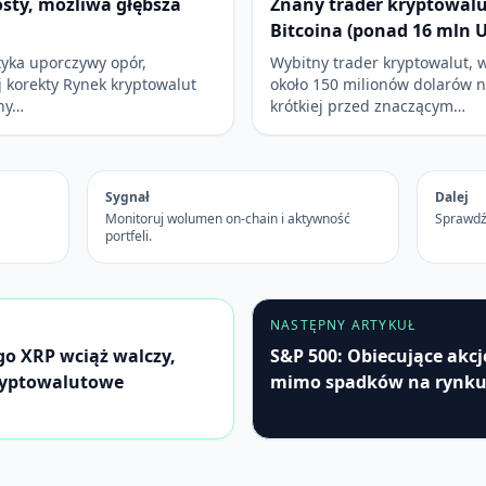
osty, możliwa głębsza
Znany trader kryptowalu
Bitcoina (ponad 16 mln 
yka uporczywy opór,
Wybitny trader kryptowalut, 
j korekty Rynek kryptowalut
około 150 milionów dolarów 
zny…
krótkiej przed znaczącym…
Sygnał
Dalej
Monitoruj wolumen on-chain i aktywność
Sprawdź
portfeli.
NASTĘPNY ARTYKUŁ
go XRP wciąż walczy,
S&P 500: Obiecujące akc
kryptowalutowe
mimo spadków na rynk