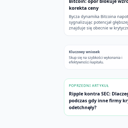
Bitcoin: opór blokuje wzr
korekta ceny
Bycza dynamika Bitcoina napot
sygnalizując potencjał głębsze
znajduje się obecnie w krytyc
Kluczowy wniosek
Skup się na szybkości wykonania i
efektywności kapitału.
POPRZEDNI ARTYKUŁ
Ripple kontra SEC: Dlacze
podczas gdy inne firmy 
odetchnęły?