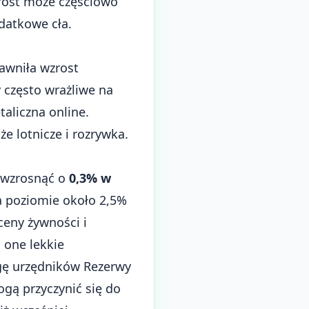
rost może częściowo
datkowe cła.
jawniła wzrost
 często wrażliwe na
aliczna online.
e lotnicze i rozrywka.
ą wzrosnąć o
0,3% w
na poziomie około 2,5%
ceny żywności i
 one lekkie
agę urzędników Rezerwy
mogą przyczynić się do