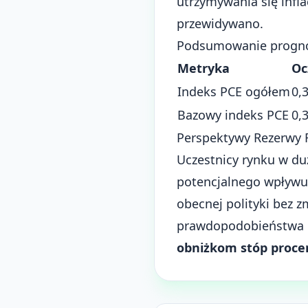
utrzymywania się infl
przewidywano.
Podsumowanie prognozy
Metryka
Oc
Indeks PCE ogółem
0,
Bazowy indeks PCE
0,
Perspektywy Rezerwy 
Uczestnicy rynku w duże
potencjalnego wpływ
obecnej polityki bez 
prawdopodobieństwa ry
obniżkom stóp proc