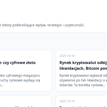
 teksty podkreślające wpływ, strategie i użyteczność.
2025-10-14
e: czy cyfrowe złoto
Rynek kryptowalut odbij
likwidacjach, Bitcoin po
 jako cyfrowego magazynu
Rynek kryptowalut wykazał o
 ruchy rynkowe wydają się
ożywienie po fali likwidacji o
a…
dolarów. Ta korekta rynkow…
2025-10-14