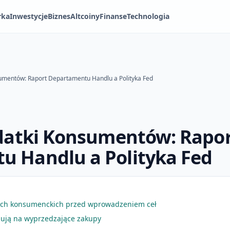
rka
Inwestycje
Biznes
Altcoiny
Finanse
Technologia
nsumentów: Raport Departamentu Handlu a Polityka Fed
ydatki Konsumentów: Rapo
u Handlu a Polityka Fed
ach konsumenckich przed wprowadzeniem ceł
zują na wyprzedzające zakupy