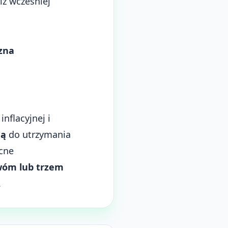
iż wcześniej
czna
inflacyjnej i
ną
do utrzymania
cne
óm lub trzem
.