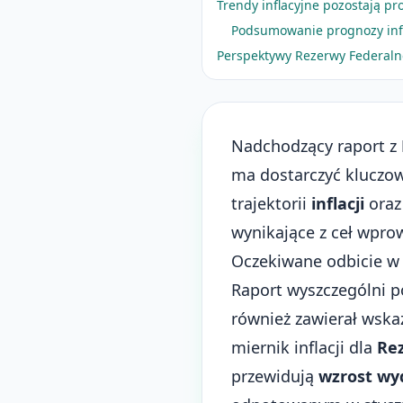
Trendy inflacyjne pozostają p
Podsumowanie prognozy infla
Perspektywy Rezerwy Federaln
Nadchodzący raport z
ma dostarczyć kluczo
trajektorii
inflacji
oraz
wynikające z ceł wpro
Oczekiwane odbicie w
Raport wyszczególni p
również zawierał wska
miernik inflacji dla
Re
przewidują
wzrost wy