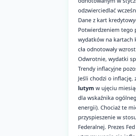
odnotowanym w styczni
odzwierciedlać wcześn
Dane z kart kredytowy
Potwierdzeniem tego p
wydatków na kartach k
cła odnotowały wzrost,
Odwrotnie, wydatki spa
Trendy inflacyjne poz
Jeśli chodzi o inflacj
lutym
w ujęciu miesią
dla wskaźnika ogólneg
energii). Chociaż te m
przyspieszenie w stos
Federalnej. Prezes Fed