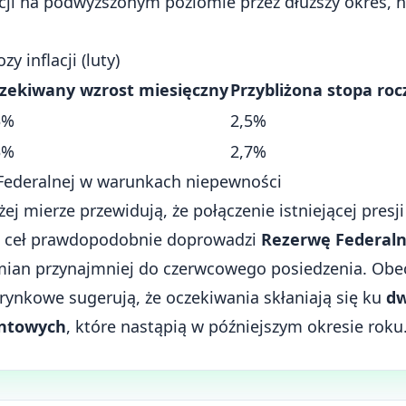
acji na podwyższonym poziomie przez dłuższy okres, n
 inflacji (luty)
zekiwany wzrost miesięczny
Przybliżona stopa ro
3%
2,5%
3%
2,7%
Federalnej w warunkach niepewności
j mierze przewidują, że połączenie istniejącej presji 
u ceł prawdopodobnie doprowadzi
Rezerwę Federal
zmian przynajmniej do czerwcowego posiedzenia. Obe
nkowe sugerują, że oczekiwania skłaniają się ku
dw
entowych
, które nastąpią w późniejszym okresie roku