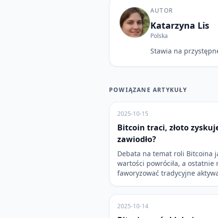
AUTOR
Katarzyna Lis
Polska
Stawia na przystępne
POWIĄZANE ARTYKUŁY
2025-10-15
Bitcoin traci, złoto zyskuj
zawiodło?
Debata na temat roli Bitcoina
wartości powróciła, a ostatnie
faworyzować tradycyjne aktyw
2025-10-14