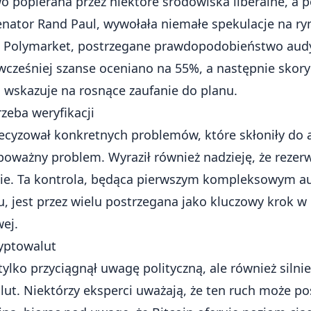
o popierana przez niektóre środowiska liberalne, a p
senator Rand Paul, wywołała niemałe spekulacje na r
ak Polymarket, postrzegane prawdopodobieństwo aud
i wcześniej szanse oceniano na 55%, a następnie sk
 wskazuje na rosnące zaufanie do planu.
zeba weryfikacji
ecyzował konkretnych problemów, które skłoniły do au
 poważny problem. Wyraził również nadzieję, że rezer
ie. Ta kontrola, będąca pierwszym kompleksowym a
u, jest przez wielu postrzegana jako kluczowy krok w
wej.
ryptowalut
tylko przyciągnął uwagę polityczną, ale również siln
lut. Niektórzy eksperci uważają, że ten ruch może po