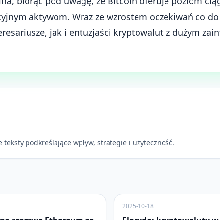
ina, biorąc pod uwagę, że Bitcoin oferuje poziom ciągł
ycyjnym aktywom. Wraz ze wzrostem oczekiwań co do
eresariusze, jak i entuzjaści kryptowalut z dużym za
 teksty podkreślające wpływ, strategie i użyteczność.
2025-10-18