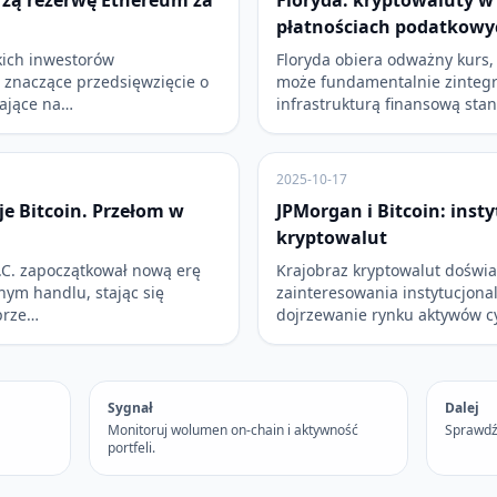
rzą rezerwę Ethereum za
Floryda: kryptowaluty w
płatnościach podatkowy
kich inwestorów
Floryda obiera odważny kurs,
 znaczące przedsięwzięcie o
może fundamentalnie zintegr
mające na…
infrastrukturą finansową stan
2025-10-17
e Bitcoin. Przełom w
JPMorgan i Bitcoin: inst
kryptowalut
.C. zapoczątkował nową erę
Krajobraz kryptowalut doświ
nym handlu, stając się
zainteresowania instytucjona
prze…
dojrzewanie rynku aktywów c
Sygnał
Dalej
Monitoruj wolumen on-chain i aktywność
Sprawdź
portfeli.