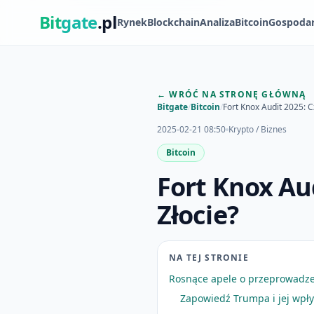
Bit
gate
.pl
Rynek
Blockchain
Analiza
Bitcoin
Gospoda
← WRÓĆ NA STRONĘ GŁÓWNĄ
Bitgate
/
Bitcoin
/
Fort Knox Audit 2025: 
2025-02-21 08:50
Krypto / Biznes
Bitcoin
Fort Knox Au
Złocie?
NA TEJ STRONIE
Rosnące apele o przeprowadzen
Zapowiedź Trumpa i jej wpł