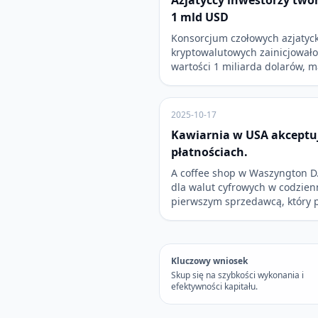
Azjatyccy inwestorzy two
1 mld USD
Konsorcjum czołowych azjatyc
kryptowalutowych zainicjowało
wartości 1 miliarda dolarów, 
2025-10-17
Kawiarnia w USA akceptuj
płatnościach.
A coffee shop w Waszyngton D
dla walut cyfrowych w codzien
pierwszym sprzedawcą, który 
Kluczowy wniosek
Skup się na szybkości wykonania i
efektywności kapitału.