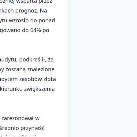
óźniej wsparta przez
ynkach prognoz. Na
ytu wzrosło do ponad
orygowano do 64% po
dytu, podkreślił, że
wy zostaną znalezione
udytem zasobów złota
 kierunku zwiększenia
ie zarezonował w
średnio przynieść