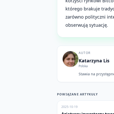
korzyści rynkowi Bitco
którego brakuje trad
zarówno polityczni int
obserwują sytuację.
AUTOR
Katarzyna Lis
Polska
Stawia na przystępne
POWIĄZANE ARTYKUŁY
2025-10-19