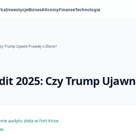
rka
Inwestycje
Biznes
Altcoiny
Finanse
Technologia
Czy Trump Ujawni Prawdę o Złocie?
dit 2025: Czy Trump Ujawn
ie audytu złota w Fort Knox
yw