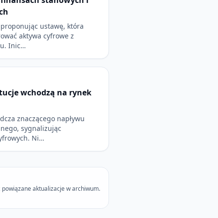
 finansach stanowych i
ch
 proponując ustawę, która
ować aktywa cyfrowe z
u. Inic…
ytucje wchodzą na rynek
adcza znaczącego napływu
lnego, sygnalizując
yfrowych. Ni…
 powiązane aktualizacje w archiwum.