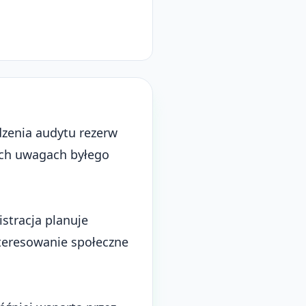
zenia audytu rezerw
nych uwagach byłego
stracja planuje
teresowanie społeczne