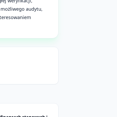
ej weryfikacji,
 możliwego audytu,
interesowaniem