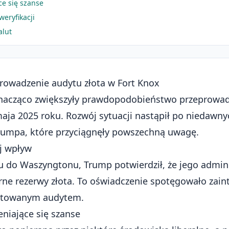
ce się szanse
eryfikacji
alut
rowadzenie audytu złota w Fort Knox
znacząco zwiększyły prawdopodobieństwo przeprowad
maja 2025 roku. Rozwój sytuacji nastąpił po niedaw
rumpa, które przyciągnęły powszechną uwagę.
j wpływ
tu do Waszyngtonu, Trump potwierdził, że jego admini
ne rezerwy złota. To oświadczenie spotęgowało zain
kutowanym audytem.
eniające się szanse