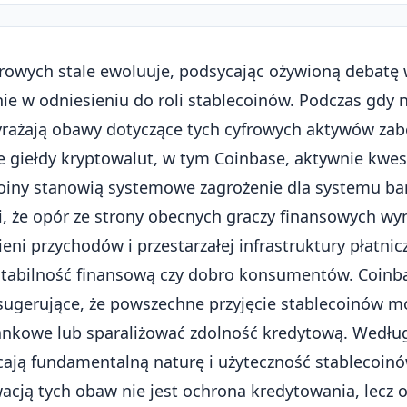
rowych stale ewoluuje, podsycając ożywioną debatę 
ie w odniesieniu do roli stablecoinów. Podczas gdy n
yrażają obawy dotyczące tych cyfrowych aktywów za
 giełdy kryptowalut, w tym
Coinbase
, aktywnie kwes
ecoiny stanowią systemowe zagrożenie dla systemu b
i, że opór ze strony obecnych graczy finansowych wyn
i przychodów i przestarzałej infrastruktury płatnicze
 stabilność finansową czy dobro konsumentów. Coin
 sugerujące, że powszechne przyjęcie stablecoinów 
ankowe lub sparaliżować zdolność kredytową. Według 
łcają fundamentalną naturę i użyteczność stablecoin
ją tych obaw nie jest ochrona kredytowania, lecz 