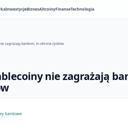
rka
Inwestycje
Biznes
Altcoiny
Finanse
Technologia
 nie zagrażają bankom, to obrona zysków
ablecoiny nie zagrażają ba
ów
rwy bankowe
e