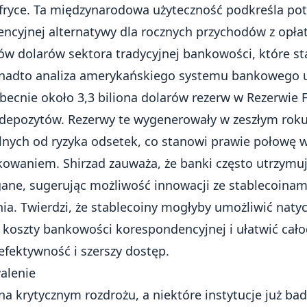
Afryce. Ta międzynarodowa użyteczność podkreśla pot
ncyjnej alternatywy dla rocznych przychodów z opła
ów dolarów sektora tradycyjnej bankowości, które s
nadto analiza amerykańskiego systemu bankowego uj
becnie około 3,3 biliona dolarów rezerw w Rezerwie F
 depozytów. Rezerwy te wygenerowały w zeszłym roku
nych od ryzyka odsetek, co stanowi prawie połowę 
waniem. Shirzad zauważa, że banki często utrzymują
ane, sugerując możliwość innowacji ze stablecoina
nia
. Twierdzi, że stablecoiny mogłyby umożliwić nat
yć koszty bankowości korespondencyjnej i ułatwić ca
efektywność i szerszy dostęp.
alenie
na krytycznym rozdrożu, a niektóre instytucje już ba