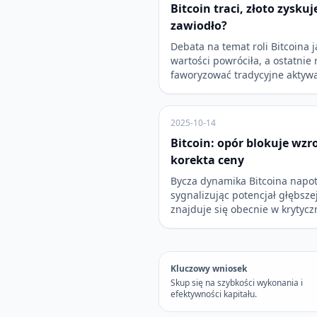
Bitcoin traci, złoto zyskuj
zawiodło?
Debata na temat roli Bitcoina
wartości powróciła, a ostatnie
faworyzować tradycyjne aktyw
2025-10-14
Bitcoin: opór blokuje wzr
korekta ceny
Bycza dynamika Bitcoina napot
sygnalizując potencjał głębsze
znajduje się obecnie w krytyc
Kluczowy wniosek
Skup się na szybkości wykonania i
efektywności kapitału.