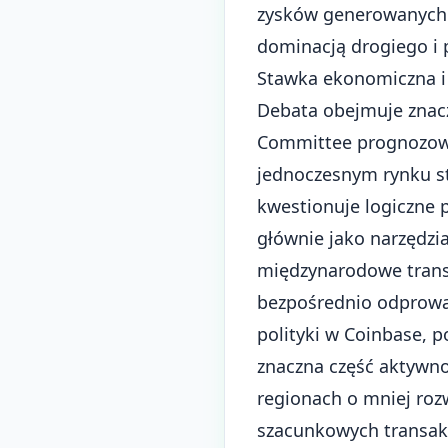
zysków generowanych z
dominacją drogiego i 
Stawka ekonomiczna i
Debata obejmuje znacz
Committee prognozowa
jednoczesnym rynku st
kwestionuje logiczne p
głównie jako narzędzia
międzynarodowe transf
bezpośrednio odprowad
polityki w Coinbase, 
znaczna część aktywno
regionach o mniej roz
szacunkowych transakc