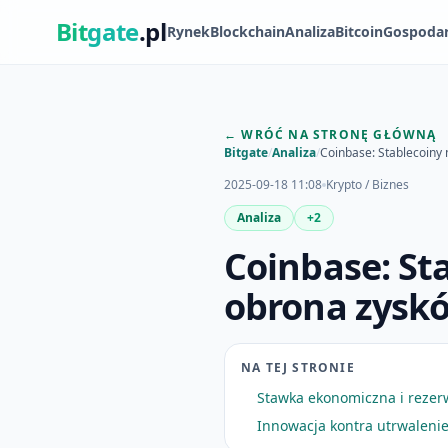
Bit
gate
.pl
Rynek
Blockchain
Analiza
Bitcoin
Gospoda
← WRÓĆ NA STRONĘ GŁÓWNĄ
Bitgate
/
Analiza
/
Coinbase: Stablecoiny
2025-09-18 11:08
Krypto / Biznes
Analiza
+2
Coinbase: St
obrona zysk
NA TEJ STRONIE
Stawka ekonomiczna i reze
Innowacja kontra utrwaleni