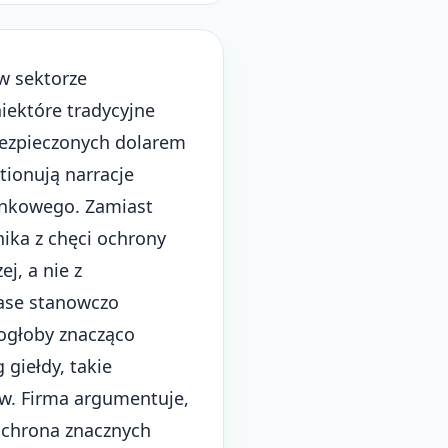
w sektorze
iektóre tradycyjne
bezpieczonych dolarem
tionują narracje
ankowego. Zamiast
ika z chęci ochrony
j, a nie z
base stanowczo
mogłoby znacząco
giełdy, takie
ów. Firma argumentuje,
ochrona znacznych