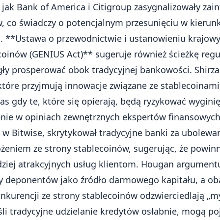
 jak Bank of America i Citigroup zasygnalizowały zai
 co świadczy o potencjalnym przesunięciu w kierunku
. **Ustawa o przewodnictwie i ustanowieniu krajowy
oinów (GENIUS Act)** sugeruje również ścieżkę regu
ły prosperować obok tradycyjnej bankowości. Shirzad
 które przyjmują innowacje związane ze stablecoina
s gdy te, które się opierają, będą ryzykować wygini
enie w opiniach zewnętrznych ekspertów finansowyc
i w Bitwise, skrytykował tradycyjne banki za ubolewa
eniem ze strony stablecoinów, sugerując, że powinn
dziej atrakcyjnych usług klientom. Hougan argumentu
ły deponentów jako źródło darmowego kapitału, a ob
kurencji ze strony stablecoinów odzwierciedlają „m
eśli tradycyjne udzielanie kredytów osłabnie, mogą poj