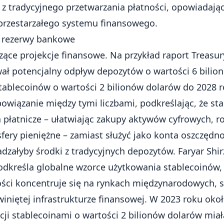
 tradycyjnego przetwarzania płatności, opowiadając 
przestarzałego systemu finansowego.
 rezerwy bankowe
ące projekcje finansowe. Na przykład raport Treasu
ł potencjalny odpływ depozytów o wartości 6 bilio
ablecoinów o wartości 2 bilionów dolarów do 2028 r
owiązanie między tymi liczbami, podkreślając, że sta
 płatnicze – ułatwiając zakupy aktywów cyfrowych, ro
ery pieniężne – zamiast służyć jako konta oszczędno
załyby środki z tradycyjnych depozytów. Faryar Shirz
podkreśla globalne wzorce użytkowania stablecoinów,
ści koncentruje się na rynkach międzynarodowych, s
winiętej infrastrukturze finansowej. W 2023 roku oko
ji stablecoinami o wartości 2 bilionów dolarów miała