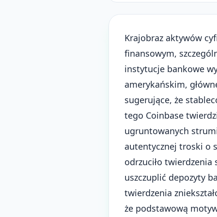
Krajobraz aktywów cyf
finansowym, szczególn
instytucje bankowe w
amerykańskim, główne
sugerujące, że stabl
tego Coinbase twierdz
ugruntowanych strumien
autentycznej troski o
odrzuciło twierdzenia
uszczuplić depozyty b
twierdzenia zniekszta
że podstawową motywac