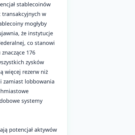
encjał stablecoinów
t transakcyjnych w
tablecoiny mogłyby
awnia, że instytucje
ederalnej, co stanowi
 znaczące 176
wszystkich zysków
 więcej rezerw niż
mi zamiast
lobbowania
ychmiastowe
łodobowe systemy
dają potencjał aktywów