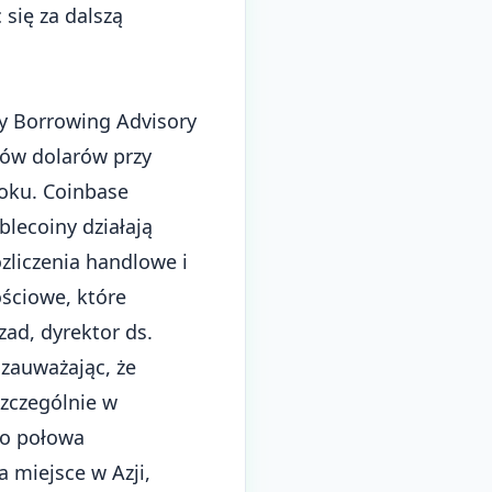
się za dalszą
ry Borrowing Advisory
nów dolarów przy
oku. Coinbase
blecoiny działają
zliczenia handlowe i
ściowe, które
ad, dyrektor ds.
 zauważając, że
zczególnie w
ło połowa
 miejsce w Azji,