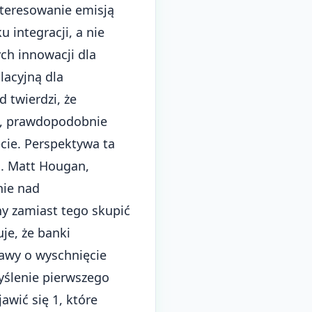
nteresowanie emisją
 integracji, a nie
ch innowacji dla
lacyjną dla
 twierdzi, że
mi, prawdopodobnie
ęcie. Perspektywa ta
h. Matt Hougan,
nie nad
y zamiast tego skupić
je, że banki
awy o wyschnięcie
yślenie pierwszego
awić się 1, które