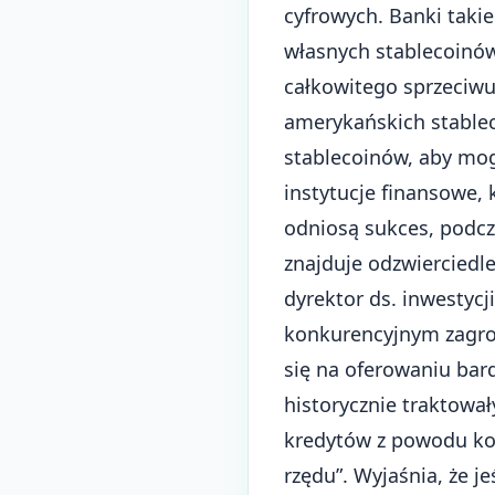
cyfrowych. Banki takie
własnych stablecoinów,
całkowitego sprzeciwu
amerykańskich stablec
stablecoinów, aby mog
instytucje finansowe,
odniosą sukces, podcza
znajduje odzwierciedl
dyrektor ds. inwestycj
konkurencyjnym zagroż
się na oferowaniu bar
historycznie traktowa
kredytów z powodu kon
rzędu”. Wyjaśnia, że j