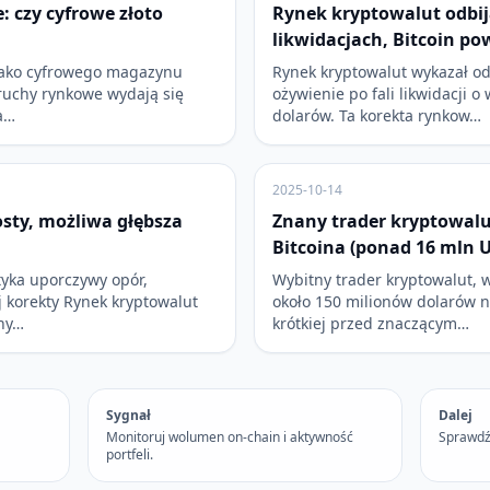
e: czy cyfrowe złoto
Rynek kryptowalut odbij
likwidacjach, Bitcoin po
 jako cyfrowego magazynu
Rynek kryptowalut wykazał o
 ruchy rynkowe wydają się
ożywienie po fali likwidacji o
a…
dolarów. Ta korekta rynkow…
2025-10-14
osty, możliwa głębsza
Znany trader kryptowalu
Bitcoina (ponad 16 mln 
yka uporczywy opór,
Wybitny trader kryptowalut, 
j korekty Rynek kryptowalut
około 150 milionów dolarów 
zny…
krótkiej przed znaczącym…
Sygnał
Dalej
Monitoruj wolumen on-chain i aktywność
Sprawdź
portfeli.