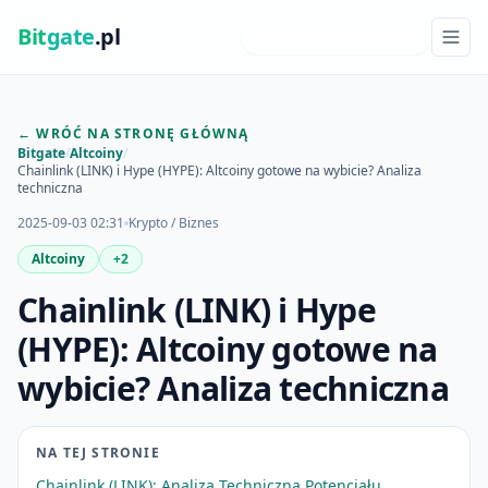
Bit
gate
.pl
NAJNOWSZE INSIGHTY
← WRÓĆ NA STRONĘ GŁÓWNĄ
Bitgate
/
Altcoiny
/
Chainlink (LINK) i Hype (HYPE): Altcoiny gotowe na wybicie? Analiza
techniczna
2025-09-03 02:31
Krypto / Biznes
Altcoiny
+2
Chainlink (LINK) i Hype
(HYPE): Altcoiny gotowe na
wybicie? Analiza techniczna
NA TEJ STRONIE
Chainlink (LINK): Analiza Techniczna Potencjału