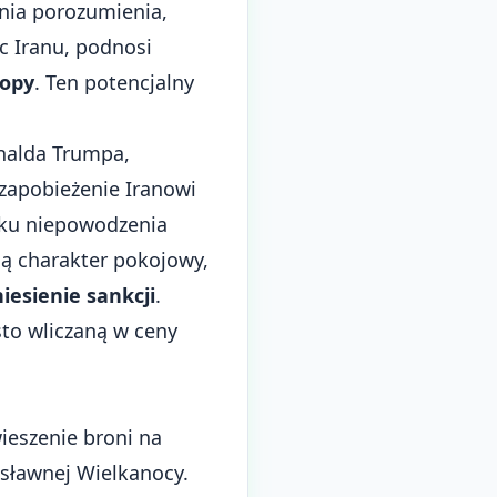
nia porozumienia,
c Iranu, podnosi
ropy
. Ten potencjalny
nalda Trumpa,
zapobieżenie Iranowi
adku niepowodzenia
ją charakter pokojowy,
niesienie sankcji
.
sto wliczaną w ceny
ieszenie broni na
osławnej Wielkanocy.