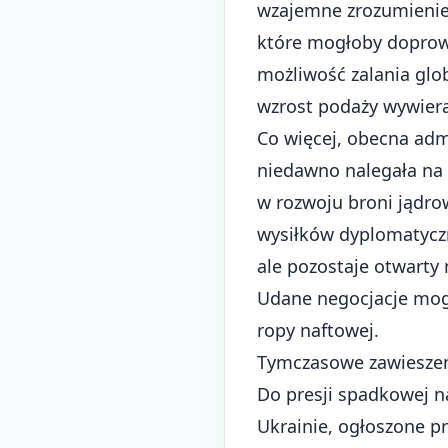
wzajemne zrozumienie
które mogłoby doprow
możliwość zalania glo
wzrost podaży wywiera
Co więcej, obecna ad
niedawno nalegała na 
w rozwoju broni jądro
wysiłków dyplomatyczn
ale pozostaje otwart
Udane negocjacje mogł
ropy naftowej.
Tymczasowe zawieszeni
Do presji spadkowej na
Ukrainie, ogłoszone p