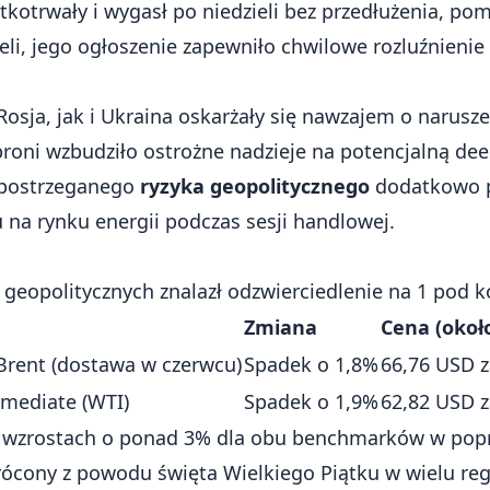
tkotrwały i wygasł po niedzieli bez przedłużenia, p
i, jego ogłoszenie zapewniło chwilowe rozluźnienie
osja, jak i Ukraina oskarżały się nawzajem o narusz
broni wzbudziło ostrożne nadzieje na potencjalną dees
 postrzeganego
ryzyka geopolitycznego
dodatkowo pr
 na rynku energii podczas sesji handlowej.
geopolitycznych znalazł odzwierciedlenie na 1 pod k
Zmiana
Cena (okoł
Brent (dostawa w czerwcu)
Spadek o 1,8%
66,76 USD z
rmediate (WTI)
Spadek o 1,9%
62,82 USD z
po wzrostach o ponad 3% dla obu benchmarków w pop
krócony z powodu święta Wielkiego Piątku w wielu re