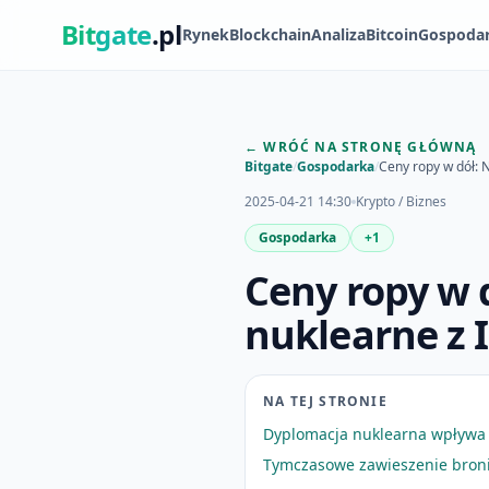
Bit
gate
.pl
Rynek
Blockchain
Analiza
Bitcoin
Gospoda
← WRÓĆ NA STRONĘ GŁÓWNĄ
Bitgate
/
Gospodarka
/
Ceny ropy w dół: 
2025-04-21 14:30
Krypto / Biznes
Gospodarka
+1
Ceny ropy w 
nuklearne z 
NA TEJ STRONIE
Dyplomacja nuklearna wpływa 
Tymczasowe zawieszenie broni 