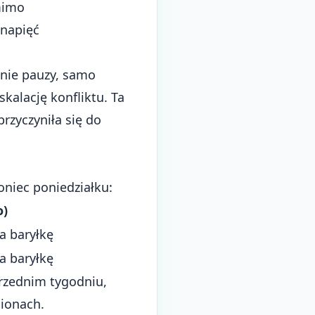
omimo
 napięć
enie pauzy, samo
kalację konfliktu. Ta
zyczyniła się do
oniec poniedziałku:
o)
a baryłkę
a baryłkę
rzednim tygodniu,
gionach.