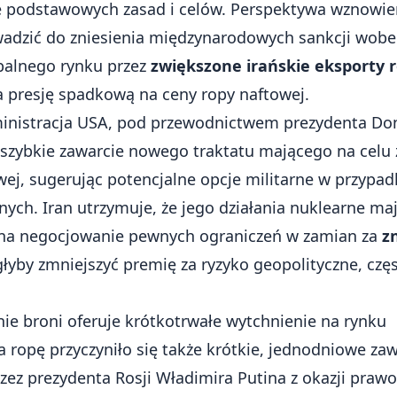
 podstawowych zasad i celów. Perspektywa wznowie
adzić do zniesienia międzynarodowych sankcji wobe
balnego rynku przez
zwiększone irańskie eksporty 
 presję spadkową na ceny ropy naftowej.
ministracja USA, pod przewodnictwem prezydenta Do
szybkie zawarcie nowego traktatu mającego na celu 
wej, sugerując potencjalne opcje militarne w przyp
ych. Iran utrzymuje, że jego działania nuklearne ma
y na negocjowanie pewnych ograniczeń w zamian za
z
yby zmniejszyć premię za ryzyko geopolityczne, czę
e broni oferuje krótkotrwałe wytchnienie na rynku
 ropę przyczyniło się także krótkie, jednodniowe zaw
rzez prezydenta Rosji Władimira Putina z okazji praw