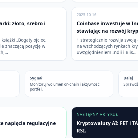
2025-10-16
ki: złoto, srebro i
Coinbase inwestuje w Ind
stawiając na rozwój kry
 książki „Bogaty ojciec,
1 strategicznie rozwija swoją
bie znaczącą pozycję w
na wschodzących rynkach kry
ch,…
uwzględnieniem Indii i Blis…
Sygnał
Dalej
Monitoruj wolumen on-chain i aktywność
Sprawdź
portfeli.
NASTĘPNY ARTYKUŁ
e napięcia regulacyjne
Kryptowaluty AI: FET i 
RSI.