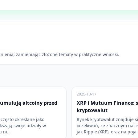
nienia, zamieniając złożone tematy w praktyczne wnioski.
2025-10-17
umulują altcoiny przed
XRP i Mutuum Finance: s
kryptowalut
często określane jako
Rynek kryptowalut znajduje s
ększają swoje udziały w
oczekiwań, ze znacznym naci
u ni…
jak Ripple (XRP), oraz na poja