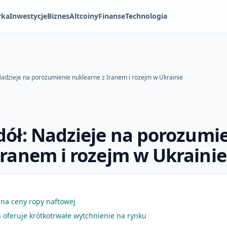
rka
Inwestycje
Biznes
Altcoiny
Finanse
Technologia
Nadzieje na porozumienie nuklearne z Iranem i rozejm w Ukrainie
dół: Nadzieje na porozumi
Iranem i rozejm w Ukrainie
na ceny ropy naftowej
oferuje krótkotrwałe wytchnienie na rynku