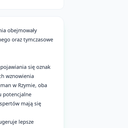
enia obejmowały
rnego oraz tymczasowe
pojawiania się oznak
ch wznowienia
Oman w Rzymie, oba
u potencjalne
kspertów mają się
ugeruje lepsze