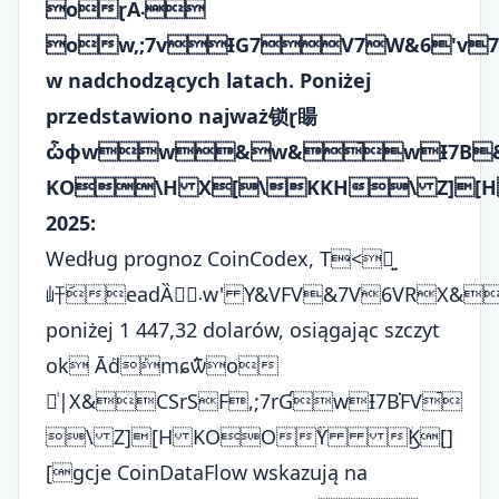
oɽA܁
ow,;7vƗG7V7W&6'v7F&HR6Iܙqfq!ZYHZX[HޙZZ
w nadchodzących latach. Poniżej
przedstawiono najważ锁ɽ䁑
ѽфww&w&ࠣwƗ7B&
KO\H X[\KKH\ Z][H 
2025:
Według prognoz CoinCodex, T<񔁽͍
屽݇eаԁȀ܁ܰw' Y&VFV&7V6VRX&3CcF,;7rV9\H[[H]YZ!K1oH][H H[HYH'spadnie
poniżej 1 447,32 dolarów, osiągając szczyt
ok Āܰԁܰmɕ݅ѿo
幥ͥ|X&CSrSF,;7rƓwƗ7B֗FVࠣ
\ Z][H KOOۙϔ ۙϏ[]
[gcje CoinDataFlow wskazują na