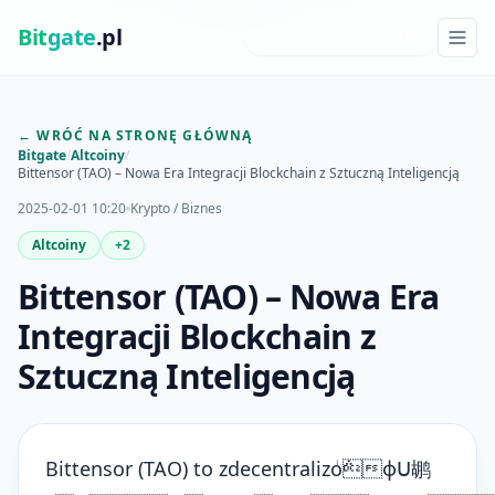
Bit
gate
.pl
NAJNOWSZE INSIGHTY
← WRÓĆ NA STRONĘ GŁÓWNĄ
Bitgate
/
Altcoiny
/
Bittensor (TAO) – Nowa Era Integracji Blockchain z Sztuczną Inteligencją
2025-02-01 10:20
Krypto / Biznes
Altcoiny
+2
Bittensor (TAO) – Nowa Era
Integracji Blockchain z
Sztuczną Inteligencją
Bittensor (TAO) to zdecentralizo݅ͥфՍ鹕