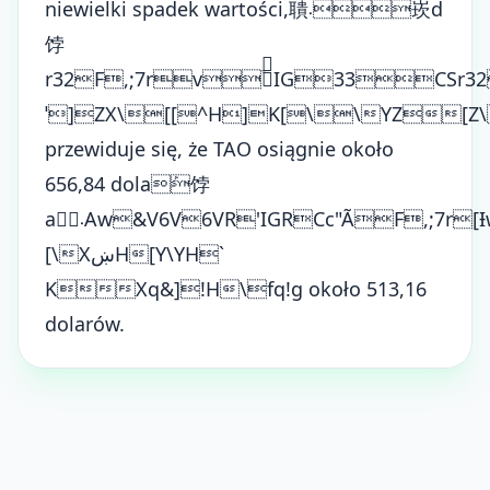
niewielki spadek wartości,聵܁崁ԁ
饽
r32F,;7rv֒֜IG33CSr32
ˈ]ZX\[[^H]K[\\YZ[Z\Xޛ
przewiduje się, że TAO osiągnie około
656,84 dolaܰ饽
а܁ܸAw&V6V6VR'IGRCc"ÃF,;7r[Ɨww&B
[\XښH[Y\YH`
KXq&]!H\fq!g około 513,16
dolarów.