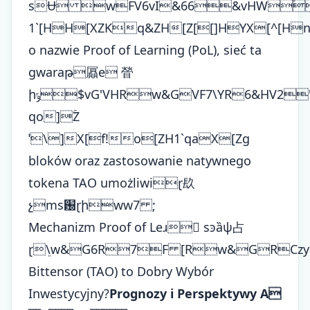
ѕɄ wFV6vI&66&vHW֒
1`[HH[XZKq&ZH[Z[[]HYX[^[Hn
o nazwie Proof of Learning (PoL), sieć ta
gwaraթ屭e 䁝
իݹ$vG'VHRw&GVF7\YR6&HV2'vFYHr
qo]ۚZ
ˈ\]X[f!o[ZH1`qaX[Zg
bloków oraz zastosowanie natywnego
tokena TAO umożliwiɽ镹
չmѕ԰ɽիww7 ;
Mechanizm Proof of Leɹ񹥄 ѕͽȁѱ占
ɽܸ\w&G6R7F [Rw&GR
Czy
Bittensor (TAO) to Dobry Wybór
Inwestycyjny?
Prognozy i Perspektywy A