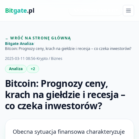
Bit
gate
.pl
NAJNOWSZE INSIGHTY
← WRÓĆ NA STRONĘ GŁÓWNĄ
Bitgate
/
Analiza
/
Bitcoin: Prognozy ceny, krach na giełdzie i recesja – co czeka inwestorów?
2025-03-11 08:56
Krypto / Biznes
Analiza
+2
Bitcoin: Prognozy ceny,
krach na giełdzie i recesja –
co czeka inwestorów?
Obecna sytuacja finansowa charakteryzuje