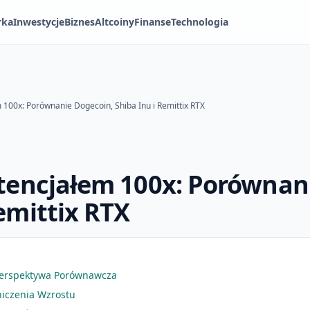
rka
Inwestycje
Biznes
Altcoiny
Finanse
Technologia
m 100x: Porównanie Dogecoin, Shiba Inu i Remittix RTX
otencjałem 100x: Porównan
emittix RTX
 Perspektywa Porównawcza
iczenia Wzrostu