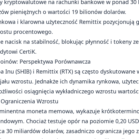
y kryptowalutowe na rachunki bankowe w ponad 30 k
zów pieniężnych o wartości 19 bilionów dolarów.
ynkowa i klarowna użyteczność Remittix pozycjonują 
rostu procentowego.
ie nacisk na stabilność, blokując płynność i tokeny ze
dytowi CertiK.
tcoinów: Perspektywa Porównawcza
a Inu (SHIB) i Remittix (RTX) są często dyskutowane 
ału wzrostu. Jednakże ich dynamika rynkowa, użyte
liwości osiągnięcia wykładniczego wzrostu wartości
Ograniczenia Wzrostu
ominentna moneta memowa, wykazuje krótkotermin
dowym. Chociaż testuje opór na poziomie 0,20 USD, 
ca 30 miliardów dolarów, zasadniczo ogranicza jego 