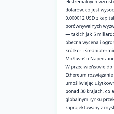
ekstremalnych wzrost
dolarów, co jest wys
0,000012 USD z kapital
porównywalnych wyzw
— takich jak 5 miliard
obecna wycena i ogro
krótko- i średnioterm
Możliwości Napędzane 
W przeciwieństwie do
Ethereum
rozwiązanie 
umożliwiając użytkow
ponad 30 krajach, co 
globalnym rynku przek
zaprojektowany z myślą