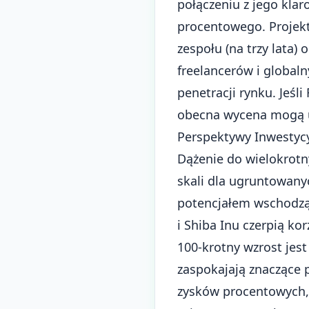
połączeniu z jego kla
procentowego. Projekt
zespołu (na trzy lata)
freelancerów i global
penetracji rynku. Jeśl
obecna wycena mogą u
Perspektywy Inwestyc
Dążenie do wielokrotn
skali dla ugruntowany
potencjałem wschodzą
i Shiba Inu czerpią ko
100-krotny wzrost jest
zaspokajają znaczące 
zysków procentowych,