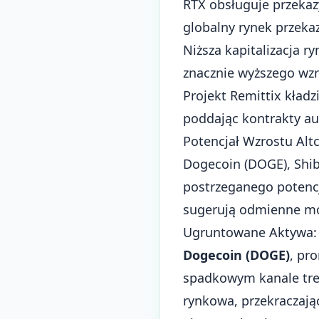
RTX obsługuje przekaz
globalny rynek przeka
Niższa kapitalizacja r
znacznie wyższego wz
Projekt Remittix kładz
poddając kontrakty au
Potencjał Wzrostu Al
Dogecoin (DOGE), Shib
postrzeganego potencj
sugerują odmienne moż
Ugruntowane Aktywa: 
Dogecoin (DOGE)
, pr
spadkowym kanale tren
rynkowa, przekraczają