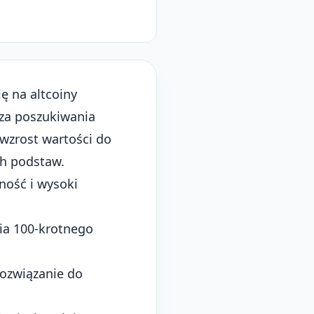
ę na altcoiny
dza poszukiwania
wzrost wartości do
ch podstaw.
ność i wysoki
ia 100-krotnego
rozwiązanie do