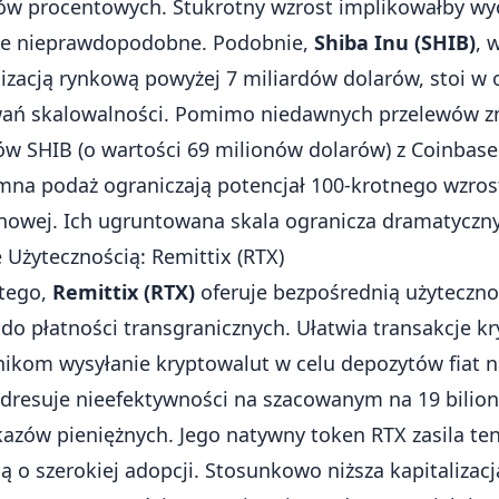
ów procentowych. Stukrotny wzrost implikowałby wyc
oce nieprawdopodobne. Podobnie,
Shiba Inu (SHIB)
, 
izacją rynkową powyżej 7 miliardów dolarów, stoi w 
ań skalowalności. Pomimo niedawnych przelewów z
ów SHIB (o wartości 69 milionów dolarów) z Coinbase
mna podaż ograniczają potencjał 100-krotnego wzros
inowej. Ich ugruntowana skala ogranicza dramatyczn
Użytecznością: Remittix (RTX)
 tego,
Remittix (RTX)
oferuje bezpośrednią użyteczno
do płatności transgranicznych. Ułatwia transakcje kr
nikom wysyłanie kryptowalut w celu depozytów fiat 
adresuje nieefektywności na szacowanym na 19 bilio
azów pieniężnych. Jego natywny token RTX zasila te
 o szerokiej adopcji. Stosunkowo niższa kapitalizac