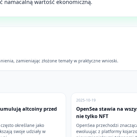
ać namacalną wartość ekonomiczną.
nienia, zamieniając złożone tematy w praktyczne wnioski.
2025-10-19
umulują altcoiny przed
OpenSea stawia na wszys
nie tylko NFT
często określane jako
OpenSea przechodzi znaczącą
ększają swoje udziały w
ewoluując z platformy kojarz