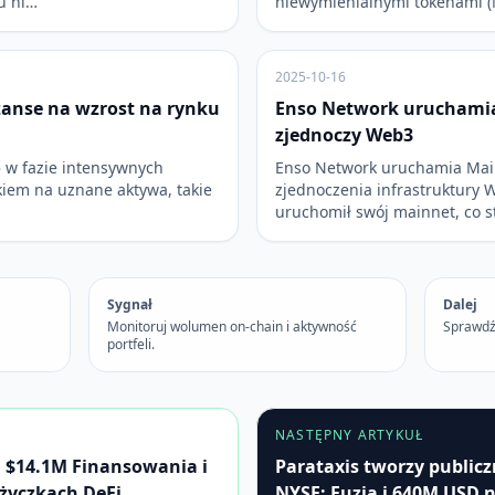
u ni…
niewymienialnymi tokenami (
2025-10-16
zanse na wzrost na rynku
Enso Network uruchamia
zjednoczy Web3
ę w fazie intensywnych
Enso Network uruchamia Main
iem na uznane aktywa, takie
zjednoczenia infrastruktury 
uruchomił swój mainnet, co 
Sygnał
Dalej
Monitoruj wolumen on-chain i aktywność
Sprawdź
portfeli.
NASTĘPNY ARTYKUŁ
$14.1M Finansowania i
Parataxis tworzy publicz
życzkach DeFi.
NYSE: Fuzja i 640M USD 