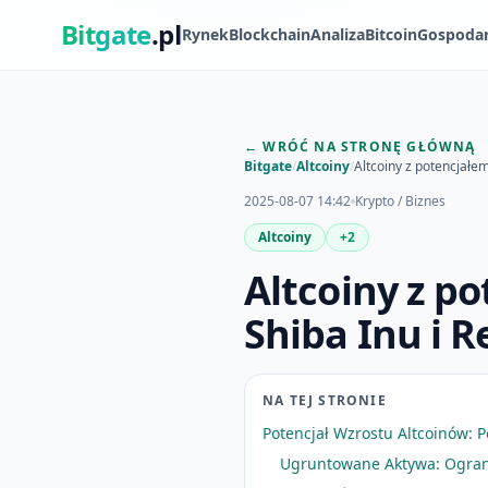
Bit
gate
.pl
Rynek
Blockchain
Analiza
Bitcoin
Gospoda
← WRÓĆ NA STRONĘ GŁÓWNĄ
Bitgate
/
Altcoiny
/
Altcoiny z potencjałe
2025-08-07 14:42
Krypto / Biznes
Altcoiny
+2
Altcoiny z p
Shiba Inu i R
NA TEJ STRONIE
Potencjał Wzrostu Altcoinów:
Ugruntowane Aktywa: Ogran