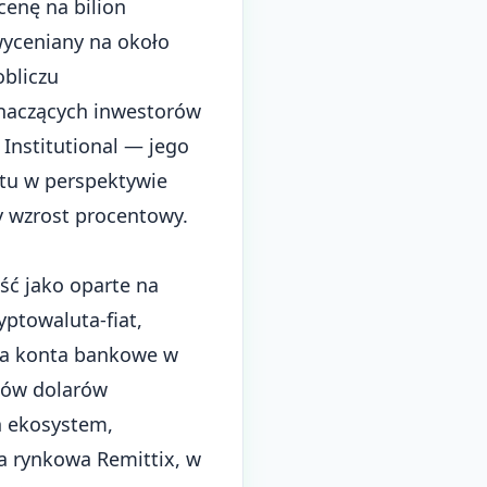
enę na bilion
wyceniany na około
obliczu
naczących inwestorów
 Institutional — jego
tu w perspektywie
y wzrost procentowy.
ść jako oparte na
yptowaluta-fiat,
na konta bankowe w
nów dolarów
n ekosystem,
ja rynkowa Remittix, w