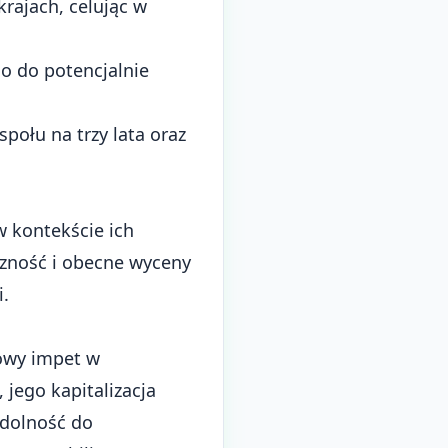
rajach, celując w
go do potencjalnie
społu na trzy lata oraz
w kontekście ich
czność i obecne wyceny
.
owy impet w
jego kapitalizacja
zdolność do