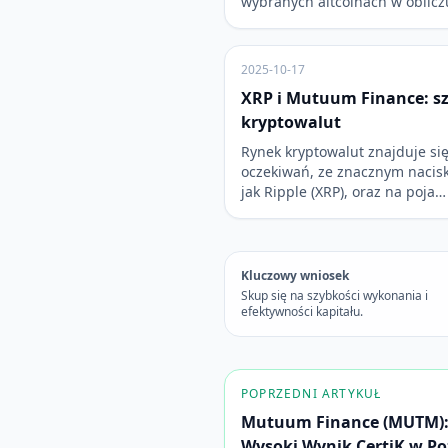
wybranych altcoinach w oblicz
2025-10-17
XRP i Mutuum Finance: s
kryptowalut
Rynek kryptowalut znajduje si
oczekiwań, ze znacznym nacisk
jak Ripple (XRP), oraz na poja…
Kluczowy wniosek
Skup się na szybkości wykonania i
efektywności kapitału.
POPRZEDNI ARTYKUŁ
Mutuum Finance (MUTM): 
Wysoki Wynik CertiK w Po