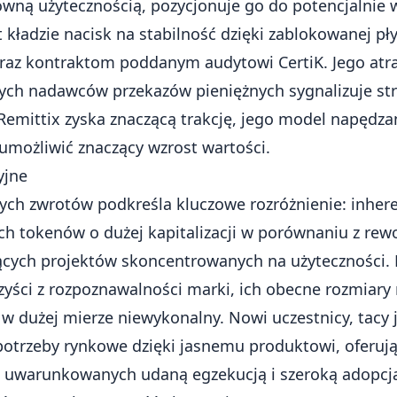
rowną
użytecznością
, pozycjonuje go do potencjalnie
 kładzie nacisk na stabilność dzięki zablokowanej p
 oraz kontraktom poddanym audytowi CertiK. Jego atr
nych nadawców przekazów pieniężnych sygnalizuje str
i Remittix zyska znaczącą trakcję, jego model napędza
możliwić znaczący wzrost wartości.
yjne
ych zwrotów podkreśla kluczowe rozróżnienie: inher
ch tokenów o dużej kapitalizacji w porównaniu z re
cych projektów skoncentrowanych na użyteczności.
rzyści z rozpoznawalności marki, ich obecne rozmiary
 w dużej mierze niewykonalny. Nowi uczestnicy, tacy j
potrzeby rynkowe dzięki jasnemu produktowi, oferują
 uwarunkowanych udaną egzekucją i szeroką adopcj