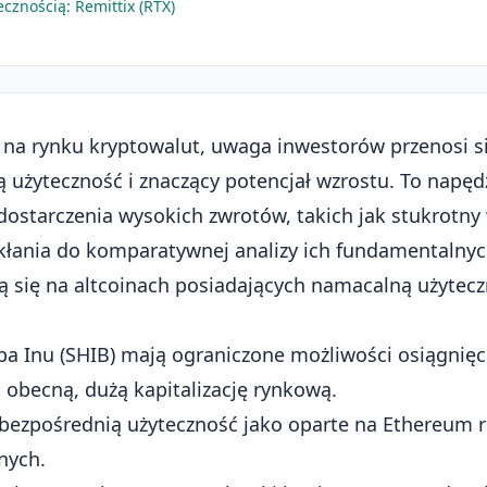
znością: Remittix (RTX)
i na rynku kryptowalut, uwaga inwestorów przenosi si
ą użyteczność i znaczący
potencjał wzrostu
. To napę
ostarczenia wysokich zwrotów, takich jak stukrotny 
 skłania do komparatywnej analizy ich fundamentalny
ą się na altcoinach posiadających namacalną użytecz
ba Inu (SHIB) mają ograniczone możliwości osiągnięc
 obecną, dużą kapitalizację rynkową.
e bezpośrednią użyteczność jako oparte na Ethereum 
nych.