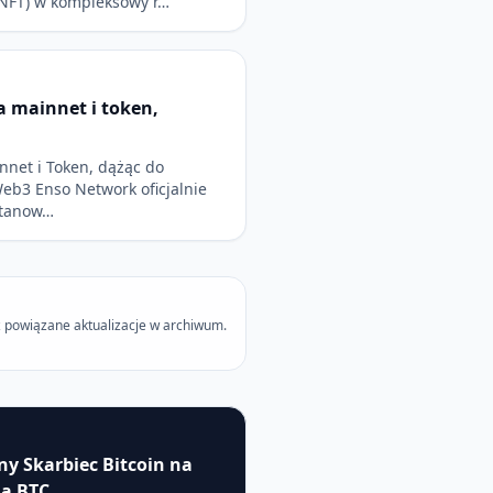
NFT) w kompleksowy r…
 mainnet i token,
net i Token, dążąc do
Web3 Enso Network oficjalnie
stanow…
 powiązane aktualizacje w archiwum.
ny Skarbiec Bitcoin na
na BTC