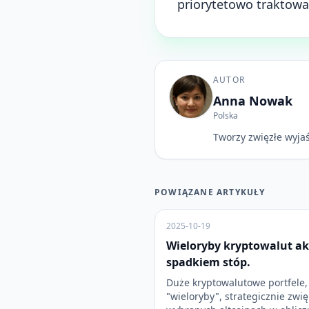
priorytetowo traktow
AUTOR
Anna Nowak
Polska
Tworzy zwięzłe wyjaś
POWIĄZANE ARTYKUŁY
2025-10-19
Wieloryby kryptowalut ak
spadkiem stóp.
Duże kryptowalutowe portfele, 
"wieloryby", strategicznie zwi