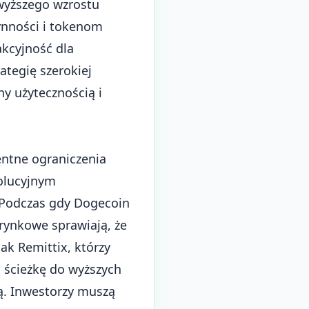
 wyższego wzrostu
łynności i tokenom
akcyjność dla
ategię szerokiej
ny użytecznością i
entne ograniczenia
wolucyjnym
 Podczas gdy Dogecoin
 rynkowe sprawiają, że
ak Remittix, którzy
 ścieżkę do wyższych
ą. Inwestorzy muszą